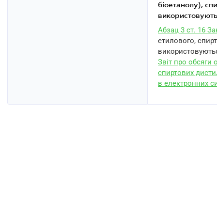
біоетанолу), сп
використовують
Абзац 3 ст. 16 З
етилового, спирт
використовуються
Звіт про обсяги о
спиртових дисти
в електронних с