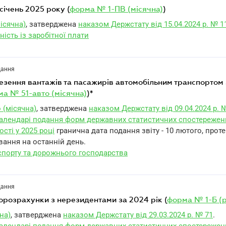
а січень 2025 року (
форма № 1-ПВ (місячна)
)
ісячна)
, затверджена
наказом Держстату від 15.04.2024 р. № 1
ність із заробітної плати
дання
а № 51-авто (місячна)
)*
 (місячна)
, затверджена
наказом Держстату від 09.04.2024 р. 
алендарі подання форм державних статистичних спостережен
ості у 2025 році
гранична дата подання звіту - 10 лютого, прот
вання на останній день.
спорту та дорожнього господарства
дання
морозрахунки з нерезидентами за 2024 рік (
форма № 1-Б (р
на)
, затверджена
наказом Держстату від 29.03.2024 р. № 71
.