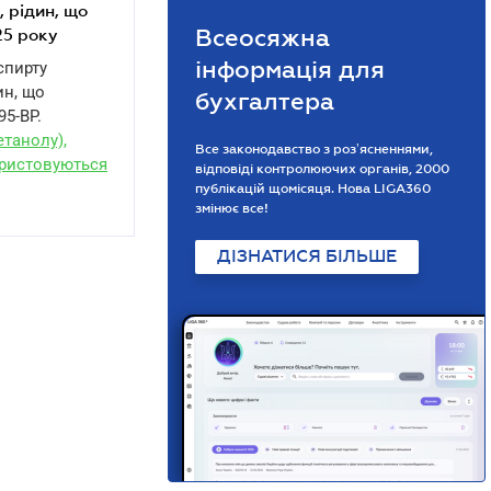
, рідин, що
Всеосяжна
025 року
інформація для
спирту
ин, що
бухгалтера
95-ВР.
етанолу),
Все законодавство з розʼясненнями,
ористовуються
відповіді контролюючих органів, 2000
публікацій щомісяця. Нова LIGA360
змінює все!
ДІЗНАТИСЯ БІЛЬШЕ