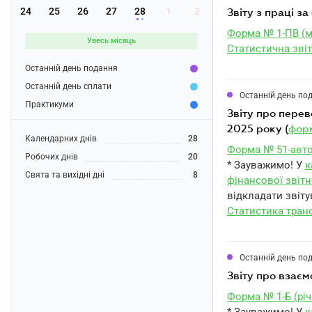
24
25
26
27
28
1
2
звіту з праці з
Форма № 1-ПВ (м
Увесь місяць
Статистична звіт
Останній день подання
Останній день сплати
Останній день по
Практикуми
звіту про перевезення вантажів та пасажирів автомобільним транспортом за січень
2025 року (
форм
Календарних днів
28
Форма № 51-авто
Робочих днів
20
* Зауважимо! У
к
Свята та вихідні дні
8
фінансової звітн
відкладати звіту
Статистика тран
Останній день по
звіту про взає
Форма № 1-Б (річ