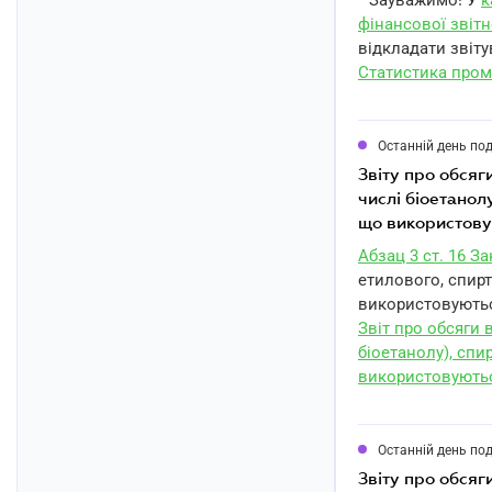
* Зауважимо! У
к
фінансової звітн
відкладати звіту
Статистика пром
Останній день по
звіту про обсяги виробництва та обігу (у тому числі імпорту та експорту) спирту (у тому
числі біоетанол
що використову
Абзац 3 ст. 16 З
етилового, спирт
використовуються
Звіт про обсяги в
біоетанолу), спи
використовуютьс
Останній день по
звіту про обсяги обігу (у тому числі імпорту та експорту) спирту (у тому числі