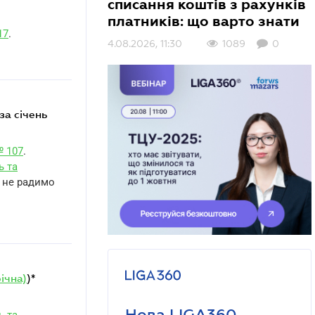
списання коштів з рахунків
платників: що варто знати
17
.
4.08.2026, 11:30
1089
0
№ 107
.
ь та
е не радимо
ічна)
)*
Нова LIGA360