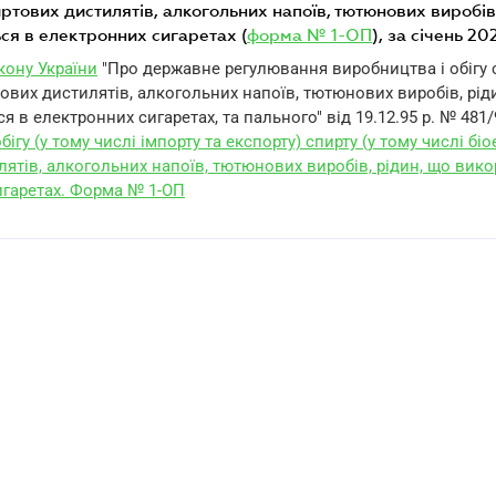
иртових дистилятів, алкогольних напоїв, тютюнових виробів
ся в електронних сигаретах (
форма № 1-ОП
), за січень 2
акону України
"Про державне регулювання виробництва і обігу 
ових дистилятів, алкогольних напоїв, тютюнових виробів, рід
 в електронних сигаретах, та пального" від 19.12.95 р. № 481/
бігу (у тому числі імпорту та експорту) спирту (у тому числі біо
лятів, алкогольних напоїв, тютюнових виробів, рідин, що вик
игаретах. Форма № 1-ОП