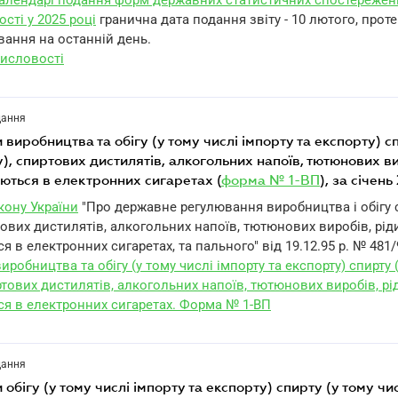
алендарі подання форм державних статистичних спостережен
ості у 2025 році
гранична дата подання звіту - 10 лютого, прот
вання на останній день.
исловості
дання
у), спиртових дистилятів, алкогольних напоїв, тютюнових ви
ються в електронних сигаретах (
форма № 1-ВП
), за січен
акону України
"Про державне регулювання виробництва і обігу 
ових дистилятів, алкогольних напоїв, тютюнових виробів, рід
 в електронних сигаретах, та пального" від 19.12.95 р. № 481/
иробництва та обігу (у тому числі імпорту та експорту) спирту 
ртових дистилятів, алкогольних напоїв, тютюнових виробів, рі
я в електронних сигаретах. Форма № 1-ВП
дання