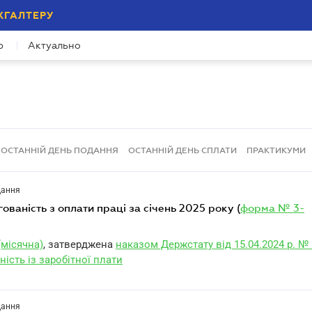
ХГАЛТЕРУ
р
Актуально
ОСТАННІЙ ДЕНЬ ПОДАННЯ
ОСТАННІЙ ДЕНЬ СПЛАТИ
ПРАКТИКУМИ
дання
гованість з оплати праці за січень 2025 року (
форма № 3-
(місячна)
, затверджена
наказом Держстату від 15.04.2024 р. №
ність із заробітної плати
дання