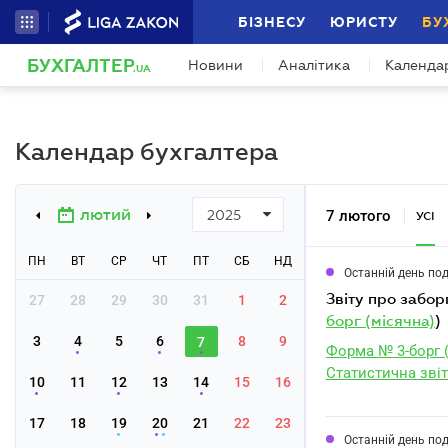
БІЗНЕСУ
ЮРИСТУ
БУ
БУХГАЛТЕР
Новини
Аналітика
Календа
.UA
Календар бухгалтера
лютий
7 лютого
2025
УСІ
ПН
ВТ
СР
ЧТ
ПТ
СБ
НД
Останній день по
звіту про забор
27
28
29
30
31
1
2
борг (місячна)
)
3
4
5
6
8
9
7
Форма № 3-борг 
Статистична звіт
10
11
12
13
14
15
16
17
18
19
20
21
22
23
Останній день по