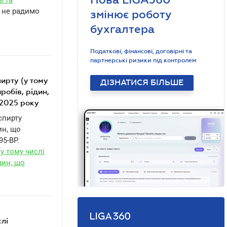
ь та
е не радимо
змінює роботу
бухгалтера
Податкові, фінансові, договірні та
партнерські ризики під контролем
ДІЗНАТИСЯ БІЛЬШЕ
робів, рідин,
ь 2025 року
спирту
ин, що
95-BP.
(у тому числі
дин, що