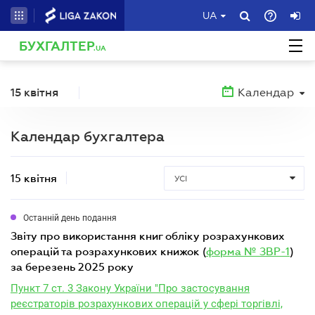
UA
БУХГАЛТЕР
.UA
15 квітня
Календар
Календар бухгалтера
15 квітня
УСІ
Останній день подання
звіту про використання книг обліку розрахункових
операцій та розрахункових книжок (
форма № ЗВР-1
)
за березень 2025 року
Пункт 7 ст. 3 Закону України "Про застосування
реєстраторів розрахункових операцій у сфері торгівлі,