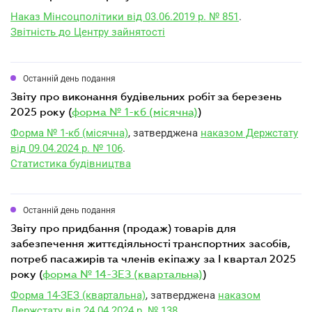
Наказ Мінсоцполітики від 03.06.2019 р. № 851
.
Звітність до Центру зайнятості
Останній день подання
звіту про виконання будівельних робіт за березень
2025 року (
форма № 1-кб (місячна)
)
Форма № 1-кб (місячна)
, затверджена
наказом Держстату
від 09.04.2024 р. № 106
.
Статистика будівництва
Останній день подання
звіту про придбання (продаж) товарів для
забезпечення життєдіяльності транспортних засобів,
потреб пасажирів та членів екіпажу за I квартал 2025
року (
форма № 14-ЗЕЗ (квартальна)
)
Форма 14-ЗЕЗ (квартальна)
, затверджена
наказом
Держстату від 24.04.2024 р. № 138
.