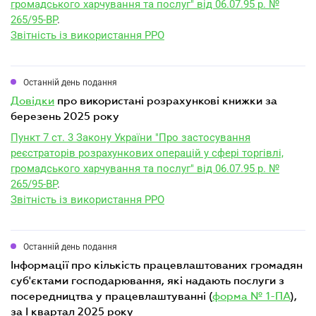
громадського харчування та послуг" від 06.07.95 р. №
265/95-ВР
.
Звітність із використання РРО
Останній день подання
довідки
про використані розрахункові книжки за
березень 2025 року
Пункт 7 ст. 3 Закону України "Про застосування
реєстраторів розрахункових операцій у сфері торгівлі,
громадського харчування та послуг" від 06.07.95 р. №
265/95-ВР
.
Звітність із використання РРО
Останній день подання
інформації про кількість працевлаштованих громадян
суб'єктами господарювання, які надають послуги з
посередництва у працевлаштуванні (
форма № 1-ПА
),
за I квартал 2025 року