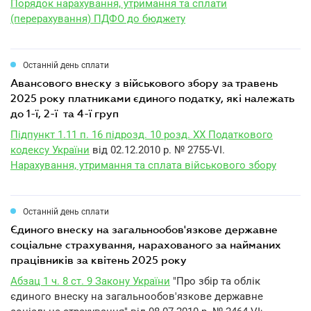
Порядок нарахування, утримання та сплати
(перерахування) ПДФО до бюджету
Останній день сплати
авансового внеску з військового збору за травень
2025 року платниками єдиного податку, які належать
до 1-ї, 2-ї та 4-ї груп
Підпункт 1.11 п. 16 підрозд. 10 розд. XX Податкового
кодексу України
від 02.12.2010 р. № 2755-VI.
Нарахування, утримання та сплата військового збору
Останній день сплати
єдиного внеску на загальнообов'язкове державне
соціальне страхування, нарахованого за найманих
працівників за квітень 2025 року
Абзац 1 ч. 8 ст. 9 Закону України
"Про збір та облік
єдиного внеску на загальнообов'язкове державне