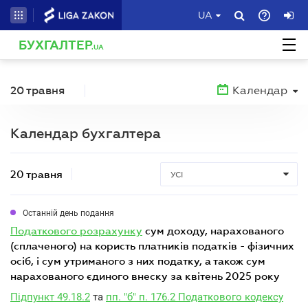
UA
БУХГАЛТЕР
.UA
20 травня
Календар
Календар бухгалтера
20 травня
УСІ
Останній день подання
податкового розрахунку
сум доходу, нарахованого
(сплаченого) на користь платників податків - фізичних
осіб, і сум утриманого з них податку, а також сум
нарахованого єдиного внеску за квітень 2025 року
Підпункт 49.18.2
та
пп. "б" п. 176.2 Податкового кодексу