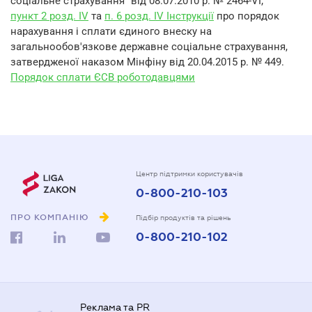
соціальне страхування" від 08.07.2010 р. № 2464-VI;
пункт 2 розд. IV
та
п. 6 розд. IV Інструкції
про порядок
нарахування і сплати єдиного внеску на
загальнообов'язкове державне соціальне страхування,
затвердженої наказом Мінфіну від 20.04.2015 р. № 449.
Порядок сплати ЄСВ роботодавцями
Центр підтримки користувачів
0-800-210-103
ПРО КОМПАНІЮ
Підбір продуктів та рішень
0-800-210-102
Реклама та PR