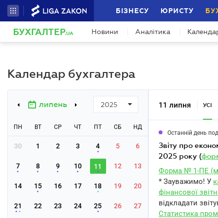
БІЗНЕСУ
ЮРИСТУ
БУ
БУХГАЛТЕР
Новини
Аналітика
Календа
.UA
Календар бухгалтера
липень
11 липня
2025
УСІ
ПН
ВТ
СР
ЧТ
ПТ
СБ
НД
Останній день по
звіту про економічні показники короткострокової статистики промисловості за червень
30
1
2
3
4
5
6
2025 року (
форм
7
8
9
10
12
13
11
Форма № 1-ПЕ (м
* Зауважимо! У
к
14
15
16
17
18
19
20
фінансової звітн
відкладати звіту
21
22
23
24
25
26
27
Статистика пром