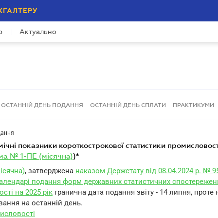
ХГАЛТЕРУ
р
Актуально
ОСТАННІЙ ДЕНЬ ПОДАННЯ
ОСТАННІЙ ДЕНЬ СПЛАТИ
ПРАКТИКУМИ
дання
а № 1-ПЕ (місячна)
)*
ісячна)
, затверджена
наказом Держстату від 08.04.2024 р. № 9
алендарі подання форм державних статистичних спостережен
ості на 2025 рік
гранична дата подання звіту - 14 липня, проте
вання на останній день.
исловості