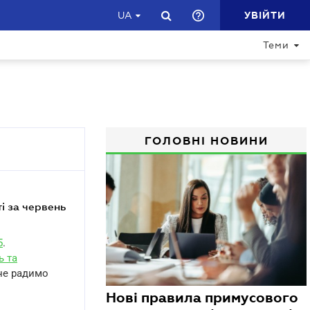
УВІЙТИ
UA
Теми
ГОЛОВНІ НОВИНИ
5
.
ь та
 не радимо
Нові правила примусового