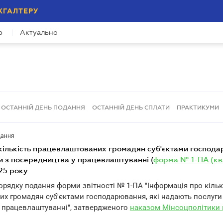
ХГАЛТЕРУ
р
Актуально
ОСТАННІЙ ДЕНЬ ПОДАННЯ
ОСТАННІЙ ДЕНЬ СПЛАТИ
ПРАКТИКУМИ
дання
и з посередництва у працевлаштуванні (
форма № 1-ПА (кв
025 року
Порядку подання форми звітності № 1-ПА "Інформація про кільк
х громадян суб'єктами господарювання, які надають послуги
 працевлаштуванні", затвердженого
наказом Мінсоцполітики в