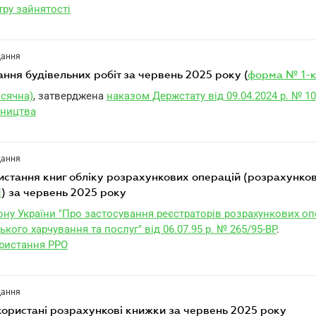
тру зайнятості
дання
нання будівельних робіт за червень 2025 року (
форма № 1-к
ісячна)
, затверджена
наказом Держстату від 09.04.2024 р. № 1
вництва
дання
1
) за червень 2025 року
кону України "Про застосування реєстраторів розрахункових оп
ького харчування та послуг" від 06.07.95 р. № 265/95-ВР
.
ористання РРО
дання
користані розрахункові книжки за червень 2025 року