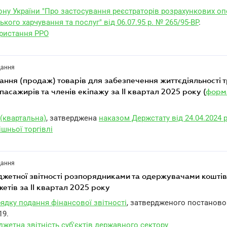
кону України "Про застосування реєстраторів розрахункових оп
ького харчування та послуг" від 06.07.95 р. № 265/95-ВР
.
ористання РРО
дання
 пасажирів та членів екіпажу за II квартал 2025 року (
форм
(квартальна)
, затверджена
наказом Держстату від 24.04.2024 р
шньої торгівлі
дання
етів за II квартал 2025 року
ядку подання фінансової звітності
, затвердженого постанов
19.
жетна звітність суб'єктів державного сектору