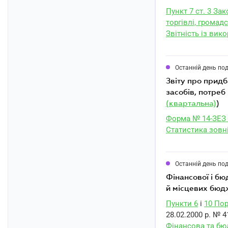
Пункт 7 ст. 3 За
торгівлі, громадс
Звітність із вик
Останній день по
звіту про придбання (продаж) товарів для забезпечення життєдіяльності транспортних
засобів, потреб
(квартальна)
)
Форма № 14-ЗЕЗ 
Статистика зовні
Останній день по
фінансової і бюджетної звітності розпорядниками та одержувачами коштів державного
й місцевих бюдж
Пункти 6
і
10 Пор
28.02.2000 р. № 4
Фінансова та бюд