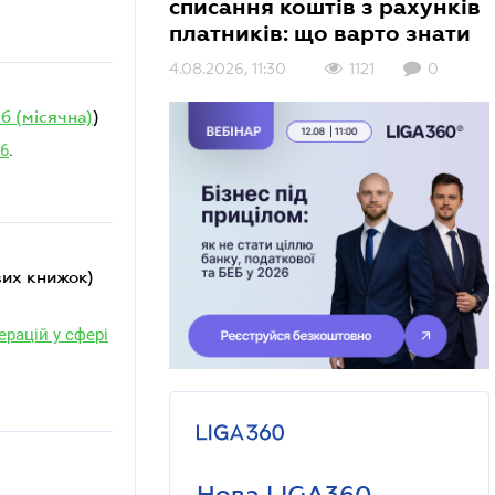
списання коштів з рахунків
платників: що варто знати
4.08.2026, 11:30
1121
0
б (місячна)
)
06
.
ерацій у сфері
Нова LIGA360