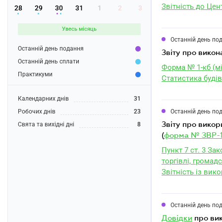
Звітність до Цен
28
29
30
31
1
2
3
Увесь місяць
Останній день по
Останній день подання
звіту про вико
Останній день сплати
Форма № 1-кб (м
Практикуми
Статистика буді
Календарних днів
31
Робочих днів
23
Останній день по
звіту про використання книг обліку розрахункових операцій (розрахункових книжок)
Свята та вихідні дні
8
(
форма № ЗВР-
Пункт 7 ст. 3 За
торгівлі, громадс
Звітність із вик
Останній день по
довідки
про ви