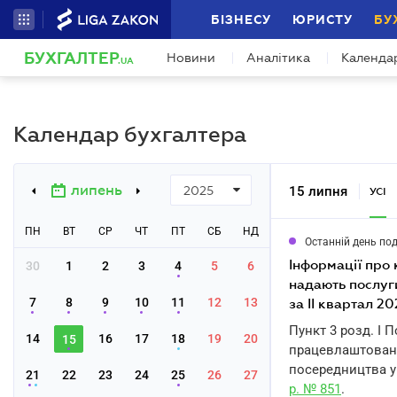
БІЗНЕСУ
ЮРИСТУ
БУ
БУХГАЛТЕР
Новини
Аналітика
Календа
.UA
Календар бухгалтера
липень
15 липня
2025
УСІ
ПН
ВТ
СР
ЧТ
ПТ
СБ
НД
Останній день по
інформації про кількість працевлаштованих громадян суб'єктами господарювання, які
30
1
2
3
4
5
6
надають послуг
7
8
9
10
11
12
13
за II квартал 2
Пункт 3 розд. I 
14
16
17
18
19
20
15
працевлаштовани
посередництва у
21
22
23
24
25
26
27
р. № 851
.