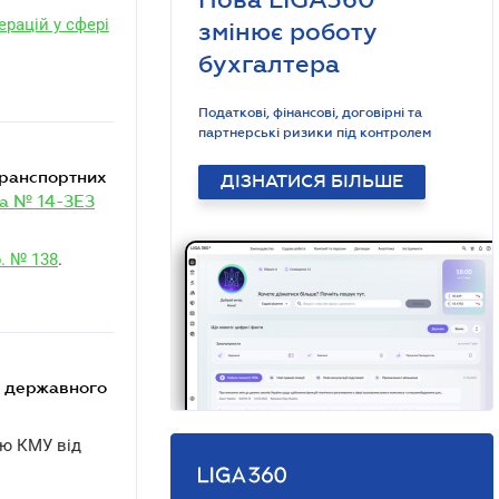
ерацій у сфері
змінює роботу
бухгалтера
Податкові, фінансові, договірні та
партнерські ризики під контролем
ДІЗНАТИСЯ БІЛЬШЕ
а № 14-ЗЕЗ
. № 138
.
ою КМУ від