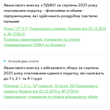
авансового внеску з ПДФО за серпень 2025 року
платниками податку - фізичними особами -
підприємцями, які здійснюють роздрібну торгівлю
пальним
1
Пункт 177.5.1
Податкового кодексу України від 02.12.2010
р. № 2755-VI
.
Порядок нарахування, утримання та сплати
(перерахування) ПДФО до бюджету
Останній день сплати
авансового внеску з військового збору за серпень
2025 року платниками єдиного податку, які належать
до 1-ї, 2-ї та 4-ї груп
1
Підпункт 1.11 п. 16
підрозд. 10 розд. XX Податкового
кодексу України від 02.12.2010 р. № 2755-VI
.
Нарахування, утримання та сплата військового збору