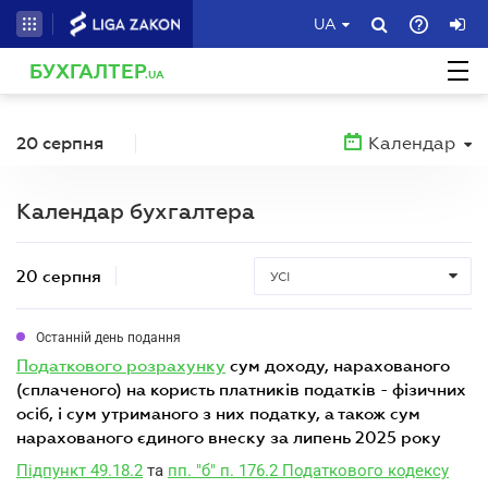
UA
БУХГАЛТЕР
.UA
20 серпня
Календар
Календар бухгалтера
20 серпня
УСІ
Останній день подання
податкового розрахунку
сум доходу, нарахованого
(сплаченого) на користь платників податків - фізичних
осіб, і сум утриманого з них податку, а також сум
нарахованого єдиного внеску за липень 2025 року
Підпункт 49.18.2
та
пп. "б" п. 176.2 Податкового кодексу