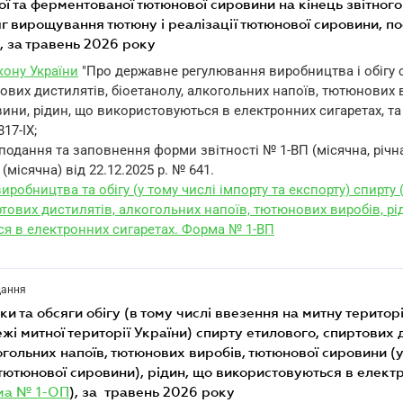
 та ферментованої тютюнової сировини на кінець звітного
г вирощування тютюну і реалізації тютюнової сировини, п
), за травень 2026 року
акону України
"Про державне регулювання виробництва і обігу 
ових дистилятів, біоетанолу, алкогольних напоїв, тютюнових 
ни, рідин, що використовуються в електронних сигаретах, та
817-IX;
подання та заповнення форми звітності № 1-ВП (місячна, річн
(місячна) від 22.12.2025 р. № 641.
иробництва та обігу (у тому числі імпорту та експорту) спирту 
ртових дистилятів, алкогольних напоїв, тютюнових виробів, рі
я в електронних сигаретах. Форма № 1-ВП
дання
жі митної території України) спирту етилового, спиртових 
огольних напоїв, тютюнових виробів, тютюнової сировини (у
тютюнової сировини), рідин, що використовуються в елект
ма № 1-ОП
), за травень 2026 року