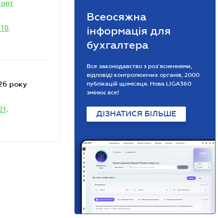
-опт
Всеосяжна
110
.
інформація для
бухгалтера
Все законодавство з розʼясненнями,
відповіді контролюючих органів, 2000
публікацій щомісяця. Нова LIGA360
змінює все!
21
.
ДІЗНАТИСЯ БІЛЬШЕ