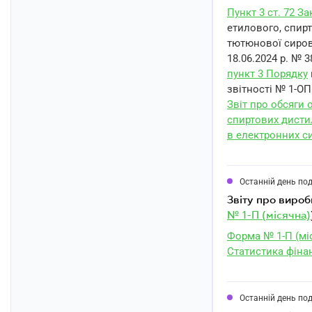
Пункт 3 ст. 72 З
етилового, спирт
тютюнової сирови
18.06.2024 р. № 3
пункт 3 Порядку
звітності № 1-ОП 
Звіт про обсяги о
спиртових дисти
в електронних с
Останній день по
звіту про виро
№ 1-П (місячна)
Форма № 1-П (мі
Статистика фіна
Останній день по