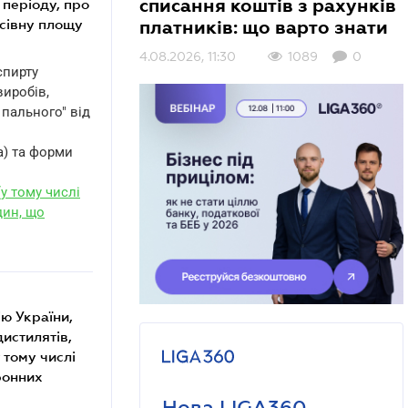
 періоду, про
списання коштів з рахунків
осівну площу
платників: що варто знати
4.08.2026, 11:30
1089
0
спирту
виробів,
 пального" від
а) та форми
(у тому числі
дин, що
дистилятів,
 тому числі
ронних
Нова LIGA360