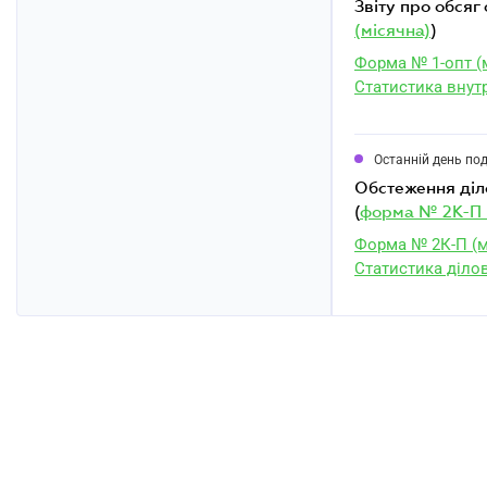
звіту про обся
(місячна)
)
Форма № 1-опт (
Статистика внутр
Останній день по
обстеження ділової активності промислового підприємства за червень 2026 року
(
форма № 2К-П 
Форма № 2К-П (м
Статистика діло