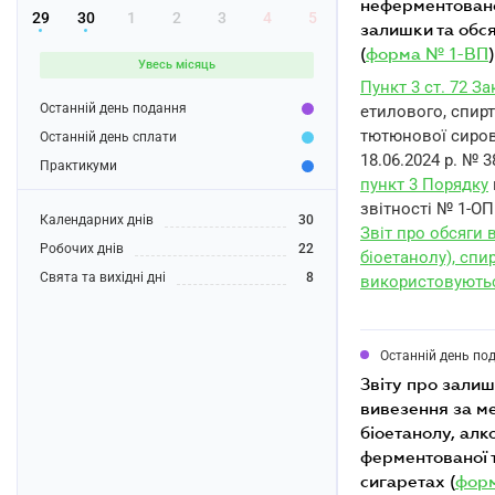
неферментованої
29
30
1
2
3
4
5
залишки та обся
(
форма № 1-ВП
Увесь місяць
Пункт 3 ст. 72 З
Останній день подання
етилового, спирт
тютюнової сирови
Останній день сплати
18.06.2024 р. № 3
Практикуми
пункт 3 Порядку
звітності № 1-ОП 
Календарних днів
30
Звіт про обсяги в
Робочих днів
22
біоетанолу), спи
Свята та вихідні дні
8
використовуютьс
Останній день по
звіту про залишки та обсяги обігу (в тому числі ввезення на митну територію України,
вивезення за ме
біоетанолу, алк
ферментованої 
сигаретах (
фор