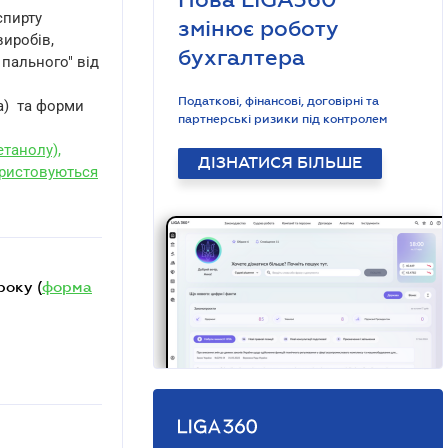
спирту
змінює роботу
виробів,
бухгалтера
 пального" від
Податкові, фінансові, договірні та
на) та форми
партнерські ризики під контролем
етанолу),
ДІЗНАТИСЯ БІЛЬШЕ
ористовуються
року (
форма