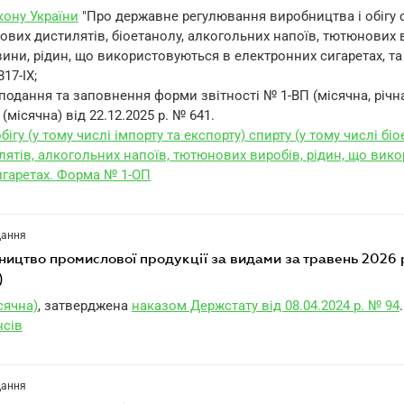
акону України
"Про державне регулювання виробництва і обігу 
ових дистилятів, біоетанолу, алкогольних напоїв, тютюнових 
ни, рідин, що використовуються в електронних сигаретах, та
817-IX;
подання та заповнення форми звітності № 1-ВП (місячна, річ
(місячна) від 22.12.2025 р. № 641.
бігу (у тому числі імпорту та експорту) спирту (у тому числі біо
лятів, алкогольних напоїв, тютюнових виробів, рідин, що вик
игаретах. Форма № 1-ОП
дання
бництво промислової продукції за видами за травень 2026 
)
сячна)
, затверджена
наказом Держстату від 08.04.2024 р. № 94
.
нсів
дання