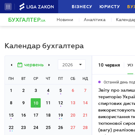
БІЗНЕСУ
ЮРИСТУ
БУ
БУХГАЛТЕР
Новини
Аналітика
Календа
.UA
Календар бухгалтера
червень
10 червня
2026
УСІ
ПН
ВТ
СР
ЧТ
ПТ
СБ
НД
Останній день по
звіту про залишки та обсяги виробництва та/або обігу (в тому числі ввезення на митну
1
2
3
4
5
6
7
територію Украї
8
9
11
12
13
14
спиртових дисти
10
використовують
15
16
17
18
19
20
21
використання т
тютюнової сиров
22
23
24
25
26
27
28
(вагу) реалізов