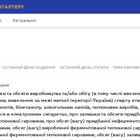
ХГАЛТЕРУ
р
Актуально
ОСТАННІЙ ДЕНЬ ПОДАННЯ
ОСТАННІЙ ДЕНЬ СПЛАТИ
ПРАКТИКУМИ
дання
ни, вивезення за межі митної території України) спирту ет
лятів, біоетанолу, алкогольних напоїв, тютюнових виробів,
ся в електронних сигаретах, про залишки та обсяги придб
ютюнової сировини, про обсяг (вагу) придбаної нефермент
ини, обсяг (вагу) виробленої ферментованої тютюнової си
аної ферментованої тютюнової сировини, обсяг (вагу) зали