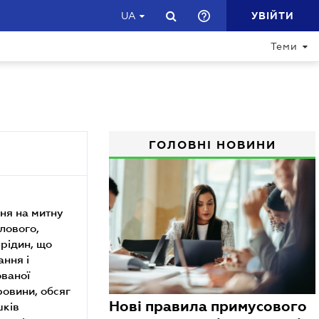
УВІЙТИ
UA
Теми
ГОЛОВНІ НОВИНИ
илового,
 рідин, що
ання і
ованої
ровини, обсяг
Нові правила примусового
шків