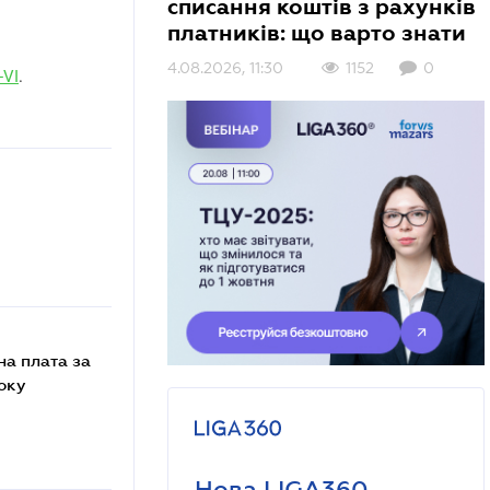
списання коштів з рахунків
платників: що варто знати
4.08.2026, 11:30
1152
0
-VI
.
на плата за
оку
Нова LIGA360