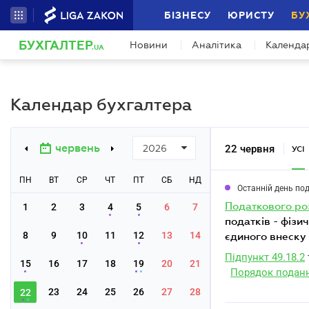
БІЗНЕСУ
ЮРИСТУ
БУ
БУХГАЛТЕР
Новини
Аналітика
Календа
.UA
Календар бухгалтера
червень
22 червня
2026
УСІ
ПН
ВТ
СР
ЧТ
ПТ
СБ
НД
Останній день по
податкового р
1
2
3
4
5
6
7
податків - фізи
8
9
10
11
12
13
14
єдиного внеску
Підпункт 49.18.2
15
16
17
18
19
20
21
Порядок подан
23
24
25
26
27
28
22