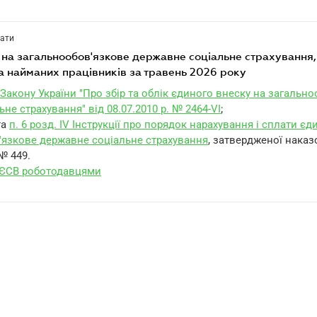
лати
а найманих працівників за травень 2026 року
 9 Закону України "Про збір та облік єдиного внеску на загальн
не страхування" від 08.07.2010 р. № 2464-VI
;
та
п. 6 розд. IV Інструкції про порядок нарахування і сплати є
'язкове державне соціальне страхування
, затвердженої наказ
 № 449.
 ЄСВ роботодавцями