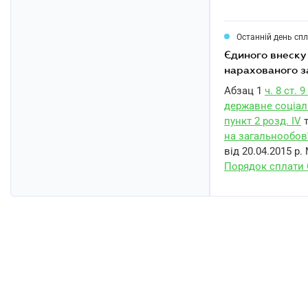
Останній день сп
єдиного внеску на загальнообов'язкове державне соціальне страхування,
нарахованого з
Абзац 1
ч. 8 ст.
державне соціаль
пункт 2 розд. IV
на загальнообов
від 20.04.2015 р.
Порядок сплати