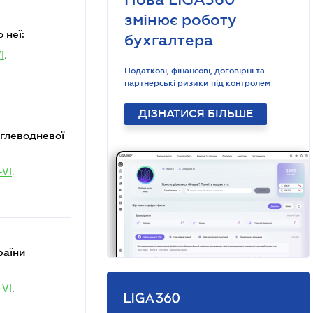
змінює роботу
 неї:
бухгалтера
I
.
Податкові, фінансові, договірні та
партнерські ризики під контролем
ДІЗНАТИСЯ БІЛЬШЕ
углеводневої
-VI
.
раїни
-VI
.