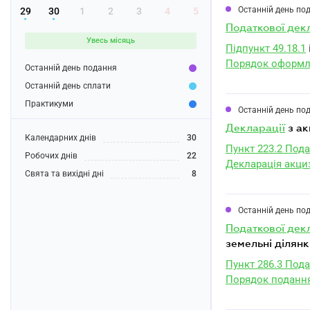
Останній день по
29
30
1
2
3
4
5
податкової дек
Увесь місяць
Підпункт 49.18.1
Порядок оформлен
Останній день подання
Останній день сплати
Практикуми
Останній день по
декларації
з а
Календарних днів
30
Пункт 223.2 Пода
Робочих днів
22
Декларація акци
Свята та вихідні дні
8
Останній день по
податкової дек
земельні ділянк
Пункт 286.3 Пода
Порядок подання