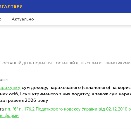
ХГАЛТЕРУ
р
Актуально
ОСТАННІЙ ДЕНЬ ПОДАННЯ
ОСТАННІЙ ДЕНЬ СПЛАТИ
ПРАКТИКУМИ
дання
озрахунку
сум доходу, нарахованого (сплаченого) на корис
чних осіб, і сум утриманого з них податку, а також сум нар
 за травень 2026 року
та
пп. "б" п. 176.2 Податкового кодексу України від 02.12.2010 р
ня форми