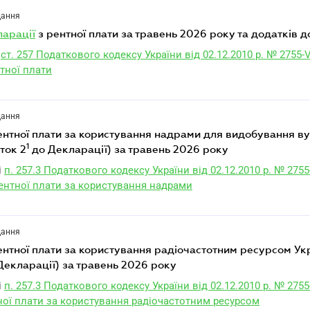
дання
ларації
з рентної плати за травень 2026 року та додатків до
ст. 257 Податкового кодексу України від 02.12.2010 р. № 2755-V
тної плати
дання
ентної плати за користування надрами для видобування в
1
ток 2
до Декларації) за травень 2026 року
і
п. 257.3 Податкового кодексу України від 02.12.2010 р. № 2755
рентної плати за користування надрами
дання
ентної плати за користування радіочастотним ресурсом Ук
Декларації) за травень 2026 року
і
п. 257.3 Податкового кодексу України від 02.12.2010 р. № 2755
тної плати за користування радіочастотним ресурсом