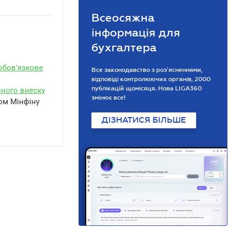
Всеосяжна
інформація для
бухгалтера
ообов'язкове
Все законодавство з розʼясненнями,
відповіді контролюючих органів, 2000
публікацій щомісяця. Нова LIGA360
диного внеску
змінює все!
ом Мінфіну
ДІЗНАТИСЯ БІЛЬШЕ