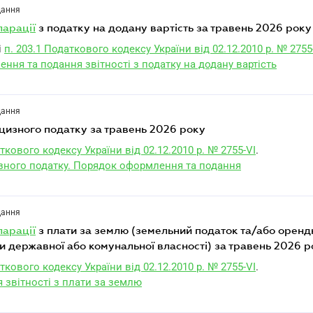
дання
ларації
з податку на додану вартість за травень 2026 року
і
п. 203.1 Податкового кодексу України від 02.12.2010 р. № 2755
ня та подання звітності з податку на додану вартість
дання
кцизного податку за травень 2026 року
ткового кодексу України від 02.12.2010 р. № 2755-VI
.
зного податку. Порядок оформлення та подання
дання
ларації
з плати за землю (земельний податок та/або оренд
и державної або комунальної власності) за травень 2026 р
ткового кодексу України від 02.12.2010 р. № 2755-VI
.
 звітності з плати за землю