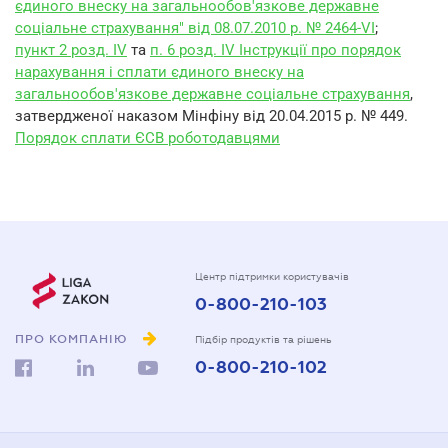
єдиного внеску на загальнообов'язкове державне
соціальне страхування" від 08.07.2010 р. № 2464-VI
;
пункт 2 розд. IV
та
п. 6 розд. IV Інструкції про порядок
нарахування і сплати єдиного внеску на
загальнообов'язкове державне соціальне страхування
,
затвердженої наказом Мінфіну від 20.04.2015 р. № 449.
Порядок сплати ЄСВ роботодавцями
Центр підтримки користувачів
0-800-210-103
ПРО КОМПАНІЮ
Підбір продуктів та рішень
0-800-210-102