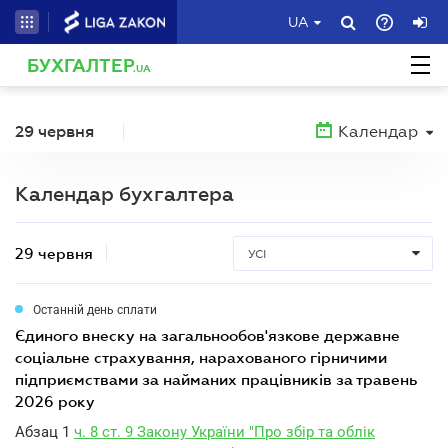
UA
БУХГАЛТЕР
.UA
29 червня
Календар
Календар бухгалтера
29 червня
УСІ
Останній день сплати
єдиного внеску на загальнообов'язкове державне
соціальне страхування, нарахованого гірничими
підприємствами за найманих працівників за травень
2026 року
Абзац 1
ч. 8 ст. 9 Закону України "Про збір та облік