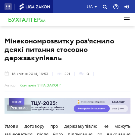
UA
БУХГАЛТЕР
.UA
Мінекономрозвитку роз'яснило
деякі питання стосовно
держзакупівель
18 квітня 2014, 16:53
221
0
Автор:
Компанія "ЛІГА:ЗАКОН"
Реклама
Умови договору про держзакупівлю не можуть
змінюватися після його підписання до виконання