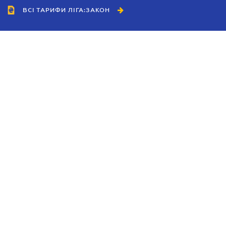
ВСІ ТАРИФИ ЛІГА:ЗАКОН
Співробітництво
Агенти
Дилери
Політика конфіденційності
Умови використання сайту
Реклама
Блог
Новини компанії
Керівництва
Каталоги компаній
Теми в центрі уваги
Підтримка та контакти