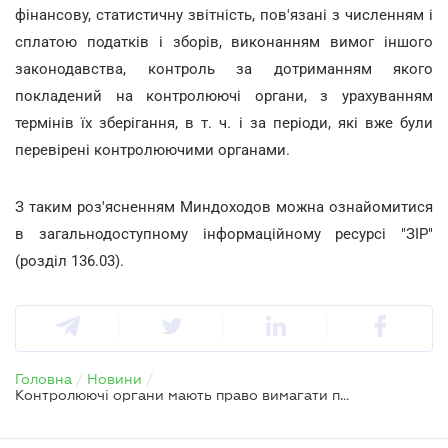
фінансову, статистичну звітність, пов'язані з численням і
сплатою податків і зборів, виконанням вимог іншого
законодавства, контроль за дотриманням якого
покладений на контролюючі органи, з урахуванням
термінів їх зберігання, в т. ч. і за періоди, які вже були
перевірені контролюючими органами.
З таким роз'ясненням Миндоходов можна ознайомитися
в загальнодоступному інформаційному ресурсі "ЗІР"
(розділ 136.03).
Головна
/
Новини
/
Контролюючі органи мають право вимагати при перевірці документи за вже перевірений період