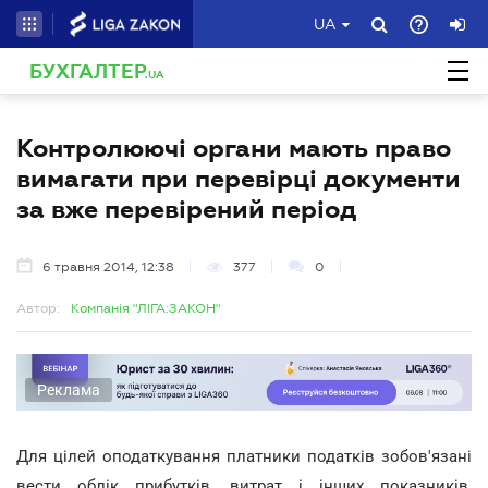
UA
БУХГАЛТЕР
.UA
Контролюючі органи мають право
вимагати при перевірці документи
за вже перевірений період
6 травня 2014, 12:38
377
0
Автор:
Компанія "ЛІГА:ЗАКОН"
Реклама
Для цілей оподаткування платники податків зобов'язані
вести облік прибутків, витрат і інших показників,