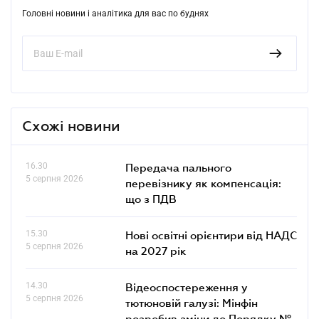
Головні новини і аналітика для вас по буднях
Схожі новини
16.30
Передача пального
5 серпня 2026
перевізнику як компенсація:
що з ПДВ
15.30
Нові освітні орієнтири від НАДС
5 серпня 2026
на 2027 рік
14.30
Відеоспостереження у
5 серпня 2026
тютюновій галузі: Мінфін
розробив зміни до Порядку №