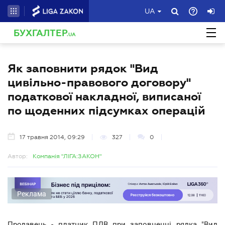
UA
БУХГАЛТЕР
.UA
Як заповнити рядок "Вид
цивільно-правового договору"
податкової накладної, виписаної
по щоденних підсумках операцій
17 травня 2014, 09:29
327
0
Автор:
Компанія "ЛІГА:ЗАКОН"
Реклама
Продавець - платник ПДВ при заповненні рядка "Вид