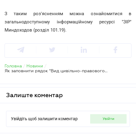
З таким роз'ясненням можна ознайомитися в
загальнодоступному інформаційному ресурсі "ЗІР"
Миндоходов (розділ 101.19).
Головна
/
Новини
/
Як заповнити рядок "Вид цивільно-правового договору" податкової накладної, виписаної по щоденних підсумках операцій
Залиште коментар
Увійдіть щоб залишити коментар
увійти