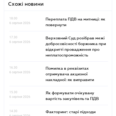
Схожі новини
18.00
Переплата ПДВ на митниці: як
6 серпня 2026
повернути
17.30
Верховний Суд розібрав межі
6 серпня 2026
добросовісності боржника при
відкритті провадження про
неплатоспроможність
16.30
Помилка в реквізитах
6 серпня 2026
отримувача акцизної
накладної: як виправити
15.30
Як формувати очікувану
6 серпня 2026
вартість закупівель та ПДВ
14.30
Факторинг: старі підходи
6 серпня 2026