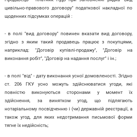
цивільно-правового договору" податкової накладної по
щоденних підсумках операцій :
- в полі "вид договору" повинен вказати вид договору,
згідно з яким такий продавець працює з покупцями,
наприклад: "Договір купівлі-продажу", "Договір на
виконання робіт", "Договір на надання послуг" і ін.;
- в полі "від" - дату виконання усної домовленості. Згідно
ст. 206 ГКУ усно можуть здійснюватися угоди, які
повністю виконуються сторонами у момент їх
здійснення, за винятком угод, що підлягають
нотаріальному посвідченню і (чи) державній реєстрації, а
також угод, для яких недотримання письмової форми
тягне їх недійсність;