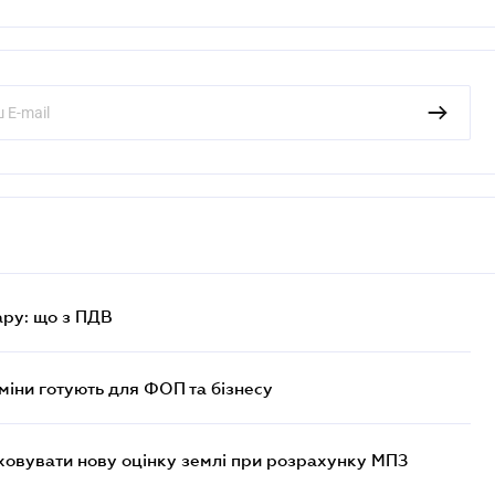
ру: що з ПДВ
міни готують для ФОП та бізнесу
овувати нову оцінку землі при розрахунку МПЗ