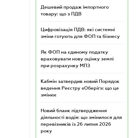
Дешевий продаж імпортного
товару: що з ПДВ
Цифровізація ПДВ: які системні
зміни готують для ФОП та бізнесу
Як ФОП на єдиному податку
враховувати нову оцінку землі
при розрахунку МПЗ
Кабмін затвердив новий Порядок
ведення Реєстру «Оберіг»: що це
змінює
Новий бланк підтвердження
діяльності водія: що змінилося для
перевізників із 26 липня 2026
року