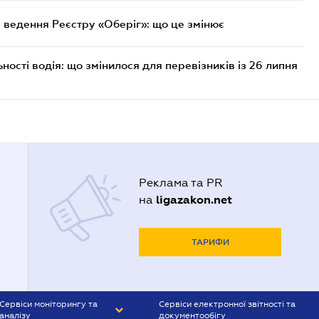
 ведення Реєстру «Оберіг»: що це змінює
ості водія: що змінилося для перевізників із 26 липня
Реклама та PR
ligazakon.net
на
ТАРИФИ
Сервіси моніторингу та
Сервіси електронної звітності та
аналізу
документообігу