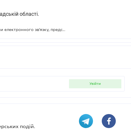
дській області.
Як платникові, який звітує засобами електронного зв'язку, представити пояснення до декларації
увійти
ерських подій.