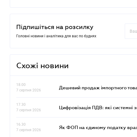
Підпишіться на розсилку
Головні новини і аналітика для вас по буднях
Схожі новини
18.00
Дешевий продаж імпортного това
7 серпня 2026
17.30
Цифровізація ПДВ: які системні з
7 серпня 2026
16.30
Як ФОП на єдиному податку врах
7 серпня 2026