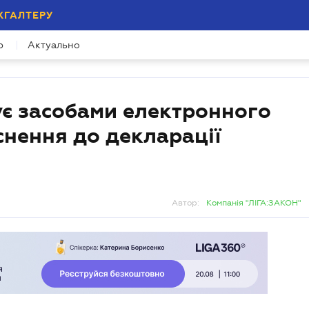
ХГАЛТЕРУ
р
Актуально
тує засобами електронного
снення до декларації
Автор:
Компанія "ЛІГА:ЗАКОН"