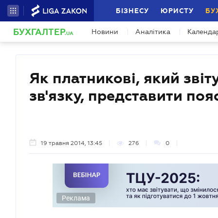
БІЗНЕСУ
ЮРИСТУ
БУ
БУХГАЛТЕР
Новини
Аналітика
Календа
.UA
Як платникові, який зві
зв'язку, представити поя
19 травня 2014, 13:45
276
0
Реклама