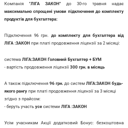
Компанія
"ЛІГА ЗАКОН"
до 30-го травня надає
максимально спрощені умови підключення до комплекту
продуктів для бухгалтера:
Підключення 96 грн.
до комплекту для бухгалтера від
ЛІГА :ЗАКОН
при платі продовження ліцензії за 2 місяці:
система
ЛІГА:ЗАКОН Головний Бухгалтер +
БУМ
- вартість продовження ліцензії
300 грн. в місяць
А також підключення
96 грн.
до систем
ЛІГА:ЗАКОН будь-
якого рангу
при платі продовження ліцензії за 3 місяці
згідно з прайсом:
- беруть участь
усе
системи
ЛІГА :ЗАКОН
Усім учасникам Акції додатковий Бонус: безкоштовна