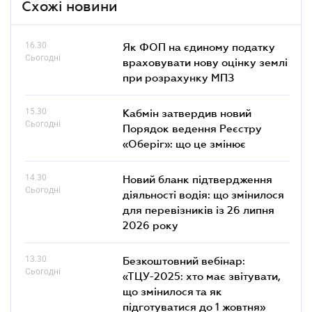
Схожі новини
16.30
Як ФОП на єдиному податку
Сьогодні
враховувати нову оцінку землі
при розрахунку МПЗ
15.30
Кабмін затвердив новий
Сьогодні
Порядок ведення Реєстру
«Оберіг»: що це змінює
14.30
Новий бланк підтвердження
Сьогодні
діяльності водія: що змінилося
для перевізників із 26 липня
2026 року
13.30
Безкоштовний вебінар:
Сьогодні
«ТЦУ-2025: хто має звітувати,
що змінилося та як
підготуватися до 1 жовтня»