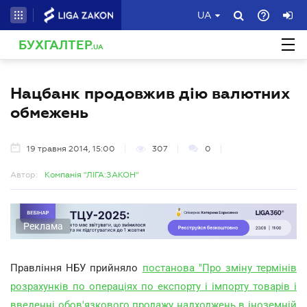
UA
БУХГАЛТЕР
.UA
Нацбанк продовжив дію валютних
обмежень
19 травня 2014, 15:00
307
0
Автор:
Компанія "ЛІГА:ЗАКОН"
Реклама
Правління НБУ прийняло
постанова "Про зміну термінів
розрахунків по операціях по експорту і імпорту товарів і
введенні обов'язкового продажу надходжень в іноземній