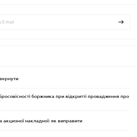
овернути
бросовісності боржника при відкритті провадження про
 акцизної накладної: як виправити