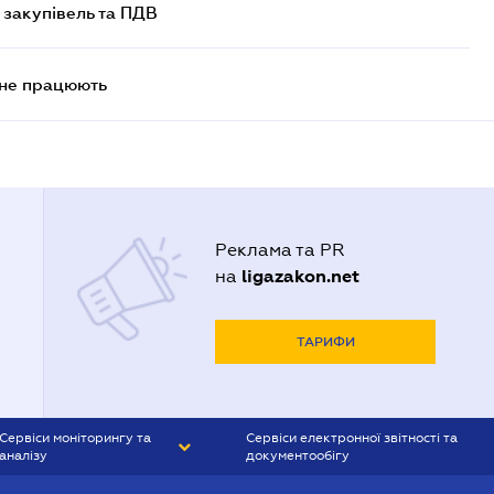
 закупівель та ПДВ
 не працюють
Реклама та PR
ligazakon.net
на
ТАРИФИ
Сервіси моніторингу та
Сервіси електронної звітності та
аналізу
документообігу
CONTR AGENT
Liga:REPORT