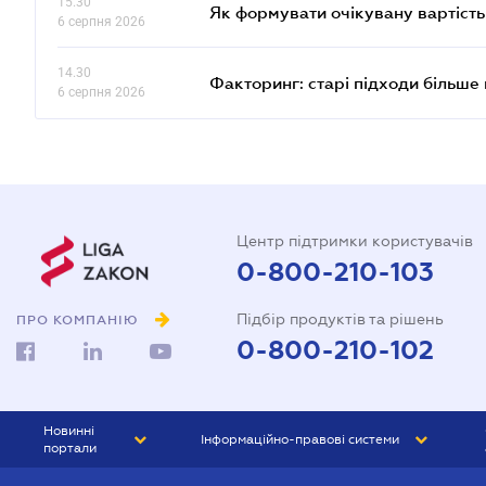
15.30
Як формувати очікувану вартість
6 серпня 2026
14.30
Факторинг: старі підходи більше
6 серпня 2026
Центр підтримки користувачів
0-800-210-103
Підбір продуктів та рішень
ПРО КОМПАНІЮ
0-800-210-102
Новинні
Інформаційно-правові системи
портали
ЮРЛІГА
Право України