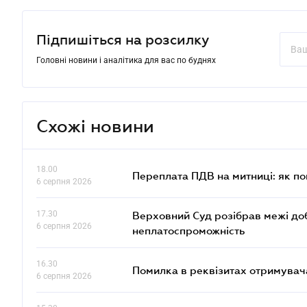
Підпишіться на розсилку
Головні новини і аналітика для вас по буднях
Схожі новини
18.00
Переплата ПДВ на митниці: як п
6 серпня 2026
17.30
Верховний Суд розібрав межі до
6 серпня 2026
неплатоспроможність
16.30
Помилка в реквізитах отримувача
6 серпня 2026