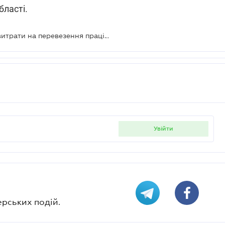
бласті.
Якими документами підтвердити витрати на перевезення працівників до місця роботи
увійти
ерських подій.