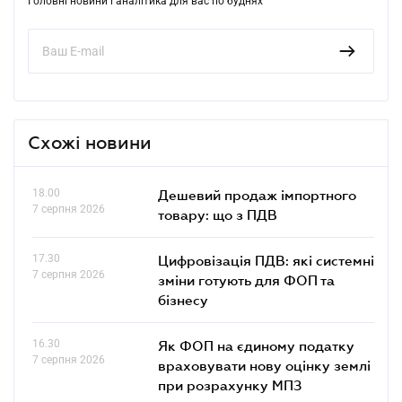
Головні новини і аналітика для вас по буднях
Схожі новини
18.00
Дешевий продаж імпортного
7 серпня 2026
товару: що з ПДВ
17.30
Цифровізація ПДВ: які системні
7 серпня 2026
зміни готують для ФОП та
бізнесу
16.30
Як ФОП на єдиному податку
7 серпня 2026
враховувати нову оцінку землі
при розрахунку МПЗ