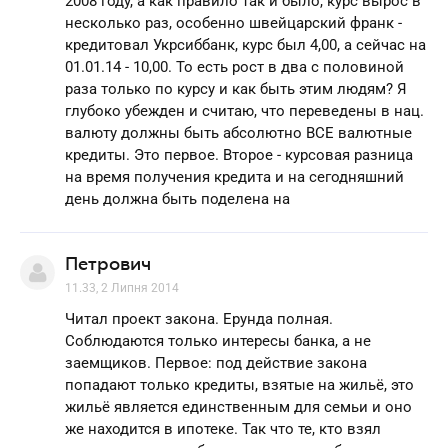
2008 году, а как правило так и было, курс вырос в
несколько раз, особенно швейцарский франк -
кредитовал Укрсиббанк, курс был 4,00, а сейчас на
01.01.14 - 10,00. То есть рост в два с половиной
раза только по курсу и как быть этим людям? Я
глубоко убежден и считаю, что переведены в нац.
валюту должны быть абсолютно ВСЕ валютные
кредиты. Это первое. Второе - курсовая разница
на время получения кредита и на сегодняшний
день должна быть поделена на
Петрович
11.33, 2 Липня 2014
Читал проект закона. Ерунда полная.
Соблюдаются только интересы банка, а не
заемщиков. Первое: под действие закона
попадают только кредиты, взятые на жильё, это
жильё является единственным для семьи и оно
же находится в ипотеке. Так что те, кто взял