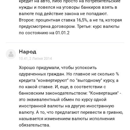
кредит на авто, либо просто на потребительские
нужды и повелся на уговоры банкиров взять в
валюте под действие закона не попадают.
Второе: процентная ставка 16,5%, а не та, которая
предусмотрена договором. Третье: курс валюты
по состоянию на 01.01.2
Народ
10.41, 2 Липня 2014
Хорошо придумали, чтобы успокоить
одураченных граждан. Но главное не сколько %
кредита "конвертируют" по "выгодному" курсу, а
по какой ставке. И, еще, в соответствии с
банковским законодательством: "Конвертация" -
это эквивалентный обмен по курсу одной
иностранной валюты на другую иностранную
валюту. А то, что предлагают перевести в гривню,
называется изменением валюты исполнения
обязательства.