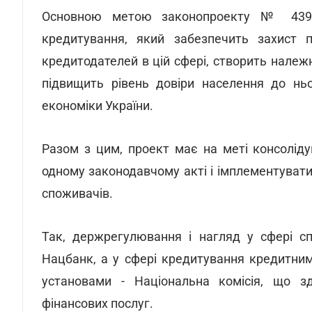
Основною метою законопроекту № 4390
кредитування, який забезпечить захист п
кредитодателей в цій сфері, створить нале
підвищить рівень довіри населення до ньо
економіки України.
Разом з цим, проект має на меті консолід
одному законодавчому акті і імплементуват
споживачів.
Так, держрегулювання і нагляд у сфері с
Нацбанк, а у сфері кредитування кредитни
установами - Національна комісія, що з
фінансових послуг.