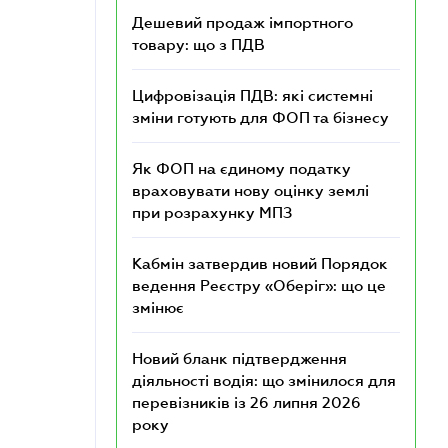
Дешевий продаж імпортного
товару: що з ПДВ
Цифровізація ПДВ: які системні
зміни готують для ФОП та бізнесу
Як ФОП на єдиному податку
враховувати нову оцінку землі
при розрахунку МПЗ
Кабмін затвердив новий Порядок
ведення Реєстру «Оберіг»: що це
змінює
Новий бланк підтвердження
діяльності водія: що змінилося для
перевізників із 26 липня 2026
року