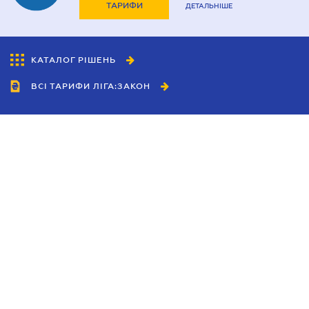
ТАРИФИ
ДЕТАЛЬНІШЕ
КАТАЛОГ РІШЕНЬ
ВСІ ТАРИФИ ЛІГА:ЗАКОН
Співробітництво
Агенти
Дилери
Політика конфіденційності
Умови використання сайту
Реклама
Блог
Новини компанії
Керівництва