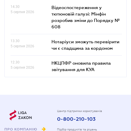
14.30
Відеоспостереження у
5 серпня 2026
тютюновій галузі: Мінфін
розробив зміни до Порядку №
608
13.30
Нотаріуси зможуть перевірити
5 серпня 2026
чи є спадщина за кордоном
12.30
НКЦПФР оновила правила
5 серпня 2026
звітування для КУА
Центр підтримки користувачів
0-800-210-103
ПРО КОМПАНІЮ
Підбір продуктів та рішень