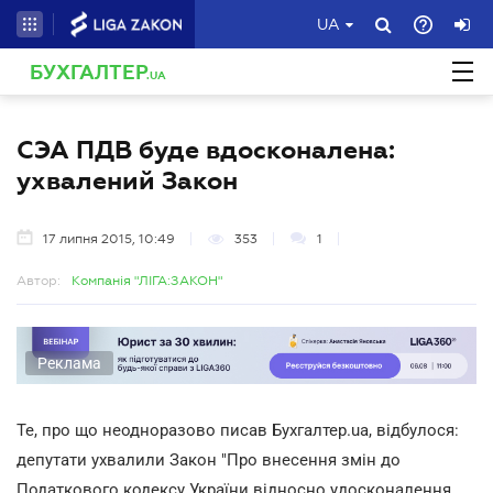
UA
БУХГАЛТЕР
.UA
СЭА ПДВ буде вдосконалена:
ухвалений Закон
17 липня 2015, 10:49
353
1
Автор:
Компанія "ЛІГА:ЗАКОН"
Реклама
Те, про що неодноразово писав Бухгалтер.ua, відбулося:
депутати ухвалили Закон "Про внесення змін до
Податкового кодексу України відносно удосконалення