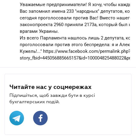
Уважаемые предприниматели! Я хочу, чтобы каждый
Вас запомнил имена 233 "народных" депутатов, кот
сегодня проголосовали против Вас! Вместо нашего
законопроекта 2960 приняли 2173а, который был на
врагами Украины.
Из всего Парламента нашлось лишь 2 депутата, кот
проголосовали против этого беспредела: я и Алекса
Кужель!..." https://www.facebook.com/permalink.php?
story_fbid=445056885665157&id=100004825488022&pnref
Читайте нас у соцмережах
Підпишіться, щоб завжди бути в курсі
бухгалтерських подій.