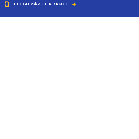
ВСІ ТАРИФИ ЛІГА:ЗАКОН
Співробітництво
Агенти
Дилери
Політика конфіденційності
Умови використання сайту
Реклама
Блог
Новини компанії
Керівництва
Каталоги компаній
Теми в центрі уваги
Підтримка та контакти