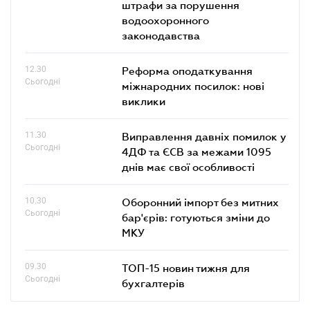
штрафи за порушення
водоохоронного
законодавства
12.30
Реформа оподаткування
Сьогодні
міжнародних посилок: нові
виклики
11.30
Виправлення давніх помилок у
Сьогодні
4ДФ та ЄСВ за межами 1095
днів має свої особливості
10.30
Оборонний імпорт без митних
Сьогодні
бар'єрів: готуються зміни до
МКУ
09.30
ТОП-15 новин тижня для
Сьогодні
бухгалтерів