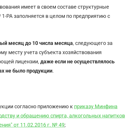
твования имеет в своем составе структурные
1-РА заполняется в целом по предприятию с
ый месяц до 10 числа месяца
, следующего за
ому месту учета субъекта хозяйствования
ующей лицензии,
даже если не осуществлялось
ах не было продукции
.
одукции согласно приложению к
приказу Минфина
одству и обращению спирта, алкогольных напитков
ния" от 11.02.2016 г. № 49
;