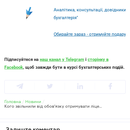
Аналітика, консультації, довідники д
бухгалтерія"
Обирайте зараз - отримуйте подарунк
Підписуйтеся на
наш канал у Telegram
і
сторінку в
Facebook
, щоб завжди бути в курсі бухгалтерських подій.
Головна
/
Новини
/
Кого звільнили від обов’язку отримувати ліцензії на право зберігання пального
Залиште коментар