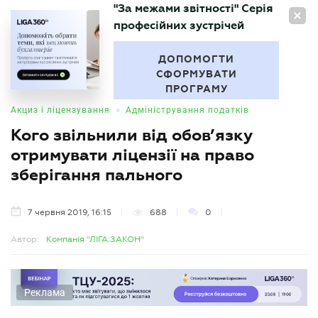
"За межами звітності" Серія
UA
професійних зустрічей
БУХГАЛТЕР
.UA
ДОПОМОГТИ
СФОРМУВАТИ
ПРОГРАМУ
•
Акциз і ліцензування
Адміністрування податків
Кого звільнили від обов’язку
отримувати ліцензії на право
зберігання пального
7 червня 2019, 16:15
688
0
Автор:
Компанія "ЛІГА:ЗАКОН"
Реклама