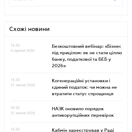
Схожі новини
16.30
Безкоштовний вебінар: «Бізнес
4 серпня 2026
під прицілом: як не стати ціллю
банку, податкової та БЕБ у
2026»
16.30
Когенераційні установки і
31 липня 2026
єдиний податок: чи можна не
втратити статус спрощенця
09.30
НАЗК оновило порядок
31 липня 2026
антикорупційних перевірок
16.30
Кабмін зареєстрував у Раді