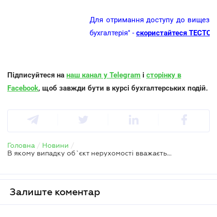
Для отримання доступу до вищезазн
бухгалтерія" -
скористайтеся ТЕСТОВ
Підписуйтеся на
наш канал у Telegram
і
сторінку в
Facebook
, щоб завжди бути в курсі бухгалтерських подій.
Головна
/
Новини
/
В якому випадку об`єкт нерухомості вважається самочинно збудованим
Залиште коментар