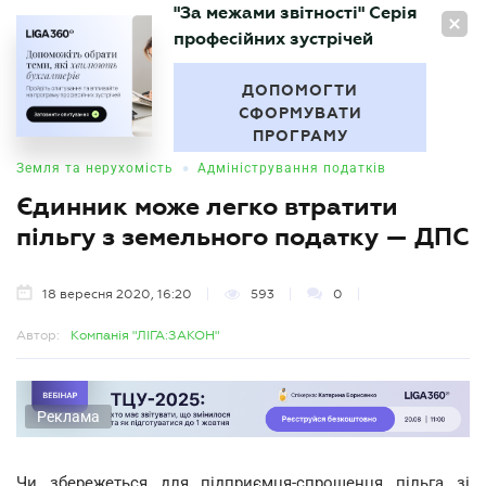
"За межами звітності" Серія
UA
професійних зустрічей
БУХГАЛТЕР
.UA
ДОПОМОГТИ
СФОРМУВАТИ
ПРОГРАМУ
•
Земля та нерухомість
Адміністрування податків
Єдинник може легко втратити
пільгу з земельного податку — ДПС
18 вересня 2020, 16:20
593
0
Автор:
Компанія "ЛІГА:ЗАКОН"
Реклама
Чи збережеться для підприємця-спрощенця пільга зі