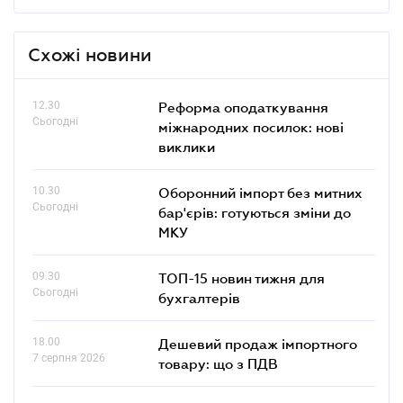
Схожі новини
12.30
Реформа оподаткування
Сьогодні
міжнародних посилок: нові
виклики
10.30
Оборонний імпорт без митних
Сьогодні
бар'єрів: готуються зміни до
МКУ
09.30
ТОП-15 новин тижня для
Сьогодні
бухгалтерів
18.00
Дешевий продаж імпортного
7 серпня 2026
товару: що з ПДВ