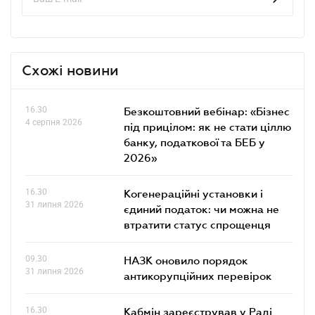
Схожі новини
16.30
Безкоштовний вебінар: «Бізнес
4 серпня 2026
під прицілом: як не стати ціллю
банку, податкової та БЕБ у
2026»
16.30
Когенераційні установки і
31 липня 2026
єдиний податок: чи можна не
втратити статус спрощенця
09.30
НАЗК оновило порядок
31 липня 2026
антикорупційних перевірок
16.30
Кабмін зареєстрував у Раді