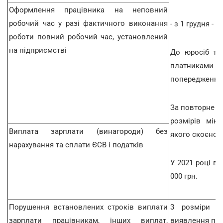
Оформлення працівника на неповний
робочий час у разі фактичного виконання
- з 1 грудня - 6
роботи повний робочий час, установлений
на підприємстві
До юросіб та
платниками
попередження
За повторне п
розмірів мін
Виплата зарплати (винагороди) без
якого скоєно 
нарахування та сплати ЄСВ і податків
У 2021 році він
000 грн.
Порушення встановлених строків виплати
3 розміри м
зарплати працівникам, інших виплат,
виявлення по