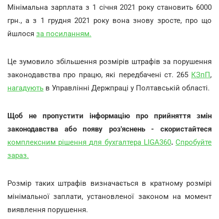
Мінімальна зарплата з 1 січня 2021 року становить 6000
грн., а з 1 грудня 2021 року вона знову зросте, про що
йшлося
за посиланням.
Це зумовило збільшення розмірів штрафів за порушення
законодавства про працю, які передбачені ст. 265
КЗпП
,
нагадують
в Управлінні Держпраці у Полтавській області.
Щоб не пропустити інформацію про прийняття змін
законодавства або появу роз'яснень - скористайтеся
комплексним
рішення
для
бухгалтера
LIGA360
.
Спробуйте
зараз.
Розмір таких штрафів визначається в кратному розмірі
мінімальної заплати, установленої законом на момент
виявлення порушення.