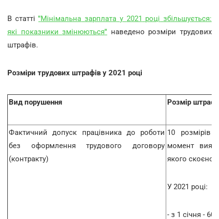
В статті
"
Мінімальна
зарплата
у
2021
році
збільшується:
які
показники
змінюються
"
наведено розміри трудових
штрафів.
Розміри трудових штрафів у 2021 році
Вид порушення
Розмір штраф
Фактичний допуск працівника до роботи
10 розмірів 
без оформлення трудового договору
момент виявл
(контракту)
якого скоєно 
У 2021 році:
- з 1 січня - 60