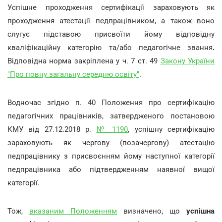
Успішне проходження сертифікації зараховують як
проходження атестації педпрацівником, а також воно
слугує підставою присвоїти йому відповідну
кваліфікаційну категорію та/або педагогічне звання
.
Відповідна норма закріплена у ч. 7 ст. 49
Закону України
"Про повну загальну середню освіту"
.
Водночас згідно п. 40 Положення про сертифікацію
педагогічних працівників, затвердженого постановою
КМУ від 27.12.2018 р.
№ 1190
, успішну сертифікацію
зараховують як чергову (позачергову) атестацію
педпрацівнику з присвоєнням йому наступної категорії
педпрацівника або підтвердженням наявної вищої
категорії.
Тож,
вказаним Положенням
визначено, що
успішна