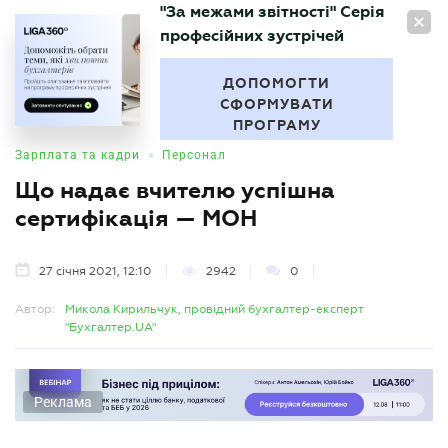
"За межами звітності" Серія
UA
професійних зустрічей
БУХГАЛТЕР
.UA
ДОПОМОГТИ
СФОРМУВАТИ
ПРОГРАМУ
•
Зарплата та кадри
Персонал
Що надає вчителю успішна
сертифікація — МОН
27 січня 2021, 12:10
2942
0
Автор:
Микола Кирильчук, провідний бухгалтер-експерт
"Бухгалтер.UA"
Реклама