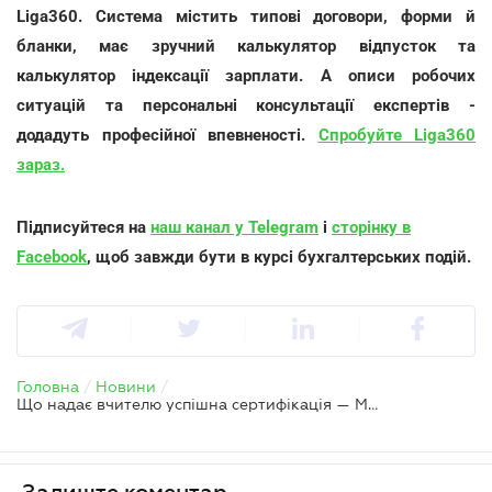
Liga360. Система містить типові договори, форми й
бланки, має зручний калькулятор відпусток та
калькулятор індексації зарплати. А описи робочих
ситуацій та персональні консультації експертів -
додадуть професійної впевненості.
Спробуйте Liga360
зараз.
Підписуйтеся на
наш канал у Telegram
і
сторінку в
Facebook
, щоб завжди бути в курсі бухгалтерських подій.
Головна
/
Новини
/
Що надає вчителю успішна сертифікація — МОН
Залиште коментар