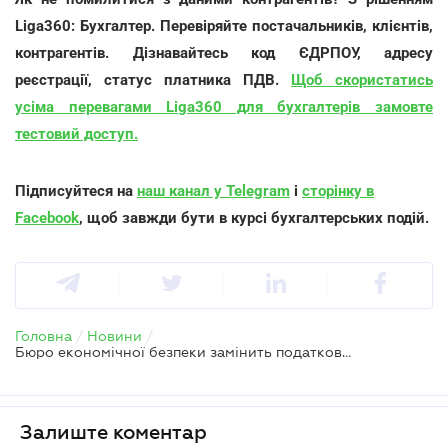
Liga360: Бухгалтер. Перевіряйте постачальників, клієнтів,
контрагентів. Дізнавайтесь код ЄДРПОУ, адресу
реєстрації, статус платника ПДВ.
Щоб скористатись
усіма перевагами Liga360 для бухгалтерів замовте
тестовий доступ.
Підписуйтеся на
наш канал у Telegram
і
сторінку в
Facebook
, щоб завжди бути в курсі бухгалтерських подій.
Головна
/
Новини
/
Бюро економічної безпеки замінить податкову міліцію — прийнято Закон
Залиште коментар