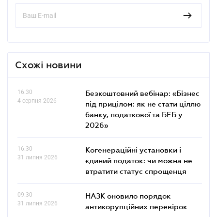
Схожі новини
16.30
Безкоштовний вебінар: «Бізнес
4 серпня 2026
під прицілом: як не стати ціллю
банку, податкової та БЕБ у
2026»
16.30
Когенераційні установки і
31 липня 2026
єдиний податок: чи можна не
втратити статус спрощенця
09.30
НАЗК оновило порядок
31 липня 2026
антикорупційних перевірок