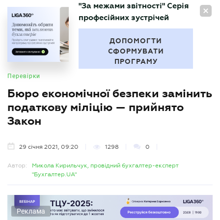
"За межами звітності" Серія
UA
професійних зустрічей
БУХГАЛТЕР
.UA
ДОПОМОГТИ
СФОРМУВАТИ
ПРОГРАМУ
Перевірки
Бюро економічної безпеки замінить
податкову міліцію — прийнято
Закон
29 січня 2021, 09:20
1298
0
Автор:
Микола Кирильчук, провідний бухгалтер-експерт
"Бухгалтер.UA"
Реклама