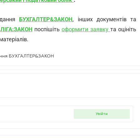
видання
БУХГАЛТЕР&ЗАКОН
, інших документів та
и
ЛІГА:ЗАКОН
поспішіть
оформити заявку
та оцініть
матеріалів.
дання БУХГАЛТЕР&ЗАКОН
увійти