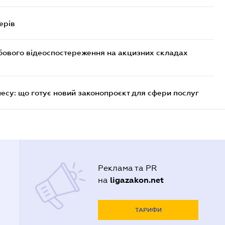
ерів
бового відеоспостереження на акцизних складах
несу: що готує новий законопроєкт для сфери послуг
Реклама та PR
ligazakon.net
на
ТАРИФИ