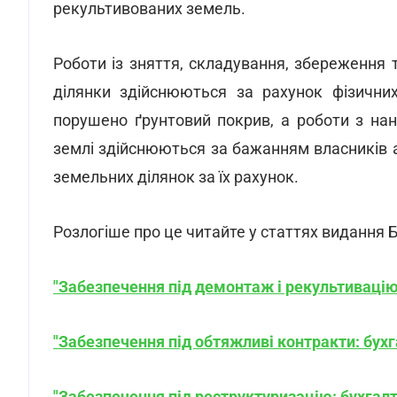
рекультивованих земель.
Роботи із зняття, складування, збереження 
ділянки здійснюються за рахунок фізичних
порушено ґрунтовий покрив, а роботи з нан
землі здійснюються за бажанням власників а
земельних ділянок за їх рахунок.
Розлогіше про це читайте у статтях виданн
"Забезпечення під демонтаж і рекультивацію:
"Забезпечення під обтяжливі контракти: бухг
"Забезпечення під реструктуризацію: бухгалт