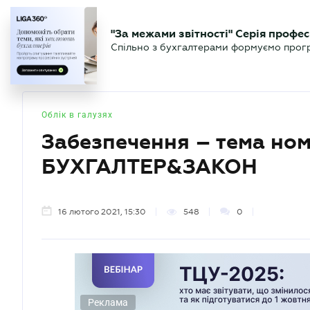
БІЗНЕСУ
ЮРИСТУ
БУ
"За межами звітності" Серія профес
БУХГАЛТЕР
Новини
Аналітика
Календа
Спільно з бухгалтерами формуємо програ
.UA
Облік в галузях
Забезпечення – тема но
БУХГАЛТЕР&ЗАКОН
16 лютого 2021, 15:30
548
0
Реклама