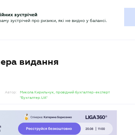
ХГАЛТЕРУ
ійних зустрічей
р
Актуально
му зустрічей про ризики, які не видно у балансі.
мера видання
Автор:
Микола Кирильчук, провідний бухгалтер-експерт
"Бухгалтер.UA"