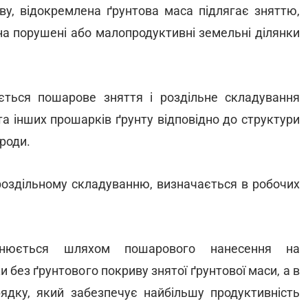
ву, відокремлена ґрунтова маса підлягає зняттю,
а порушені або малопродуктивні земельні ділянки
ється пошарове зняття і роздільне складування
та інших прошарків ґрунту відповідно до структури
роди.
 роздільному складуванню, визначається в робочих
йснюється шляхом пошарового нанесення на
 без ґрунтового покриву знятої ґрунтової маси, а в
рядку, який забезпечує найбільшу продуктивність