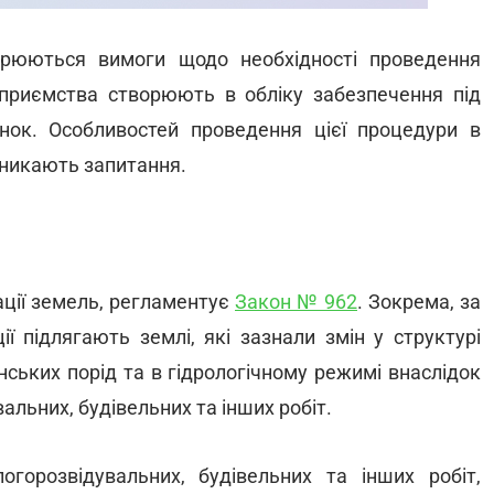
ирюються вимоги щодо необхідності проведення
дприємства створюють в обліку забезпечення під
нок. Особливостей проведення цієї процедури в
иникають запитання.
ації земель, регламентує
Закон № 962
. Зокрема, за
ї підлягають землі, які зазнали змін у структурі
инських порід та в гідрологічному режимі внаслідок
альних, будівельних та інших робіт.
огорозвідувальних, будівельних та інших робіт,