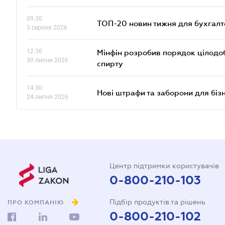
09.30
ТОП-20 новин тижня для бухгалт
3 серпня 2026
12.30
Мінфін розробив порядок цілодо
30 липня 2026
спирту
14.30
Нові штрафи та заборони для біз
24 липня 2026
Центр підтримки користувачів
0-800-210-103
Підбір продуктів та рішень
ПРО КОМПАНІЮ
0-800-210-102