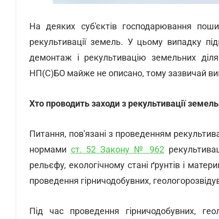
На деяких суб'єктів господарювання пош
рекультивації земель. У цьому випадку пі
демонтаж і рекультивацію земельних діля
НП(С)БО майже не описано, тому зазвичай в
Хто проводить заходи з рекультивації земель
Питання, пов'язані з проведенням рекультив
нормами
ст. 52 Закону № 962
рекультиваці
рельєфу, екологічному стані ґрунтів і матер
проведення гірничодобувних, геологорозвідув
Під час проведення гірничодобувних, геол