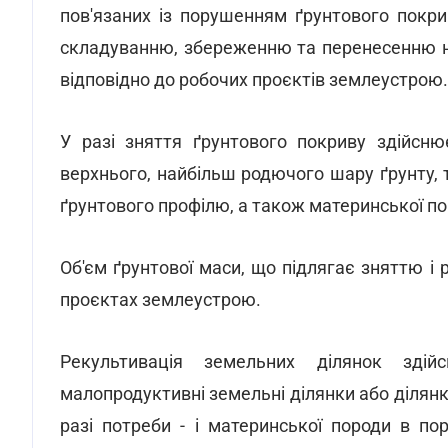
пов'язаних із порушенням ґрунтового покри
складуванню, збереженню та перенесенню н
відповідно до робочих проєктів землеустрою.
У разі зняття ґрунтового покриву здійсню
верхнього, найбільш родючого шару ґрунту, 
ґрунтового профілю, а також материнської по
Об'єм ґрунтової маси, що підлягає зняттю і
проєктах землеустрою.
Рекультивація земельних ділянок зді
малопродуктивні земельні ділянки або ділянки
разі потреби - і материнської породи в по