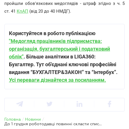
пройшли обов'язкових медоглядів - штраф згідно з ч. 5
ст. 41
КпАП
(від 20 до 40 НМДГ).
Користуйтеся в робото публікацією
"Медогляд працівників підприємства:
організація, бухгалтерський і податковий
облік"
.
Більше аналітики в LIGA360:
Бухгалтер. Тут об'єднані ключові професійні
видання “БУХГАЛТЕР&ЗАКОН” та “Інтербух”.
Усі переваги дізнайтеся за посиланням.
Головна
/
Новини
/
До 1 грудня роботодавці повинні скласти списки працівників для медоглядів — Держпраці