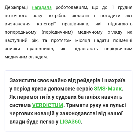
Держпраці
нагадала
роботодавцям, що до 1 грудня
поточного року потрібно скласти і погодити акт
визначення категорії працівників, які підлягають
попередньому (періодичним) медичному огляду на
наступний рік, та протягом місяця надати поіменні
списки працівників, які підлягають періодичним
медичним оглядам.
Захистити своє майно від рейдерів і шахраїв
у період кризи допоможе сервіс
SMS-Маяк
.
Як перемогти їх у судових баталіях навчить
система
VERDICTUM
. Тримати руку на пульсі
чергових новацій у законодавстві від нашої
влади буде легко у
LIGA360
.