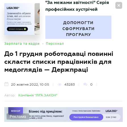
"За межами звітності" Серія
UA
професійних зустрічей
БУХГАЛТЕР
.UA
ДОПОМОГТИ
СФОРМУВАТИ
ПРОГРАМУ
•
Зарплата та кадри
Персонал
До 1 грудня роботодавці повинні
скласти списки працівників для
медоглядів — Держпраці
20 жовтня 2022, 10:05
43283
0
Автор:
Компанія "ЛІГА:ЗАКОН"
Реклама