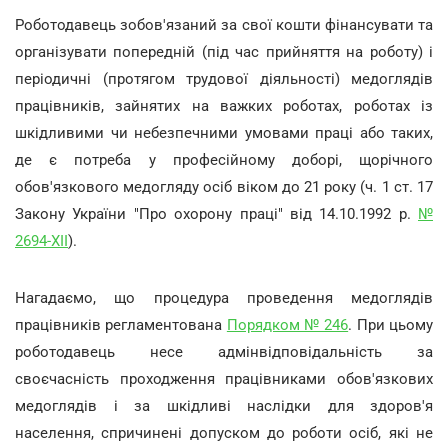
Роботодавець зобов'язаний за свої кошти фінансувати та
організувати попередній (під час прийняття на роботу) і
періодичні (протягом трудової діяльності) медоглядів
працівників, зайнятих на важких роботах, роботах із
шкідливими чи небезпечними умовами праці або таких,
де є потреба у професійному доборі, щорічного
обов'язкового медогляду осіб віком до 21 року (ч. 1 ст. 17
Закону України "Про охорону праці" від 14.10.1992 р.
№
2694-XII
).
Нагадаємо, що процедура проведення медоглядів
працівників регламентована
Порядком № 246
. При цьому
роботодавець несе адмінвідповідальність за
своєчасність проходження працівниками обов'язкових
медоглядів і за шкідливі наслідки для здоров'я
населення, спричинені допуском до роботи осіб, які не