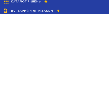
КАТАЛОГ РІШЕНЬ
ВСІ ТАРИФИ ЛІГА:ЗАКОН
Співробітництво
Агенти
Дилери
Політика конфіденційності
Умови використання сайту
Реклама
Блог
Новини компанії
Керівництва
Каталоги компаній
Теми в центрі уваги