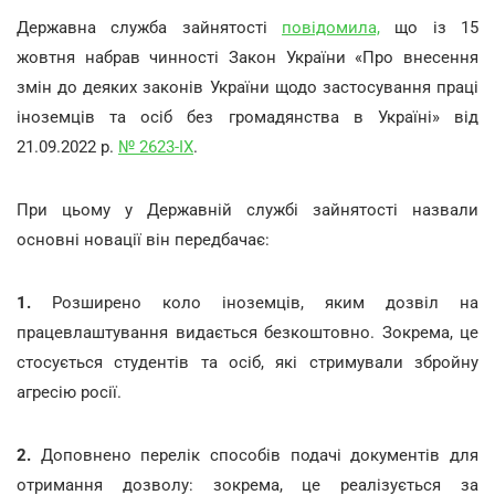
Державна служба зайнятості
повідомила,
що із 15
жовтня набрав чинності Закон України «Про внесення
змін до деяких законів України щодо застосування праці
іноземців та осіб без громадянства в Україні» від
21.09.2022 р.
№ 2623-ІХ
.
При цьому у Державній службі зайнятості назвали
основні новації він передбачає:
1.
Розширено коло іноземців, яким дозвіл на
працевлаштування видається безкоштовно. Зокрема, це
стосується студентів та осіб, які стримували збройну
агресію росії.
2.
Доповнено перелік способів подачі документів для
отримання дозволу: зокрема, це реалізується за