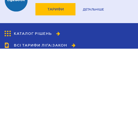
ТАРИФИ
ДЕТАЛЬНІШЕ
КАТАЛОГ РІШЕНЬ
ВСІ ТАРИФИ ЛІГА:ЗАКОН
Співробітництво
Агенти
Дилери
Політика конфіденційності
Умови використання сайту
Реклама
Блог
Новини компанії