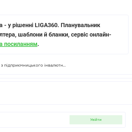
 - у рішенні LIGA360. Планувальник
лтера, шаблони й бланки, сервіс онлайн-
за посиланням
.
Чи можна використовувати кошти з підприємницького інвалютного рахунку на власні потреби
увійти