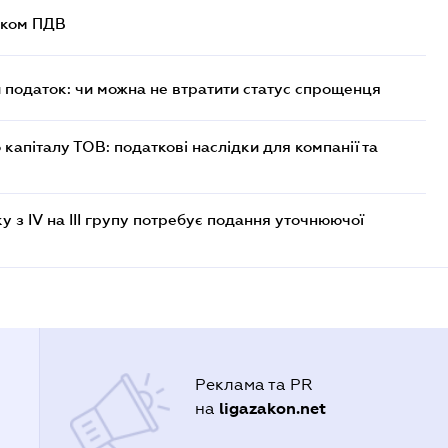
ником ПДВ
й податок: чи можна не втратити статус спрощенця
капіталу ТОВ: податкові наслідки для компанії та
 з IV на III групу потребує подання уточнюючої
Реклама та PR
ligazakon.net
на