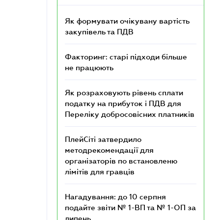
Як формувати очікувану вартість
закупівель та ПДВ
Факторинг: старі підходи більше
не працюють
Як розраховують рівень сплати
податку на прибуток і ПДВ для
Переліку добросовісних платників
ПлейСіті затвердило
методрекомендації для
організаторів по встановленю
лімітів для гравців
Нагадування: до 10 серпня
подайте звіти № 1-ВП та № 1-ОП за
липень