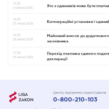
12.30
Хто з єдинників може бути плат
3 серпня 2026
16.30
Когенераційні установки і єдини
31 липня 2026
14.30
Майновий внесок до додаткового 
30 липня 2026
засновника
17.30
Перехід платника єдиного податку
29 липня 2026
декларації
Центр підтримки користувачів
0-800-210-103