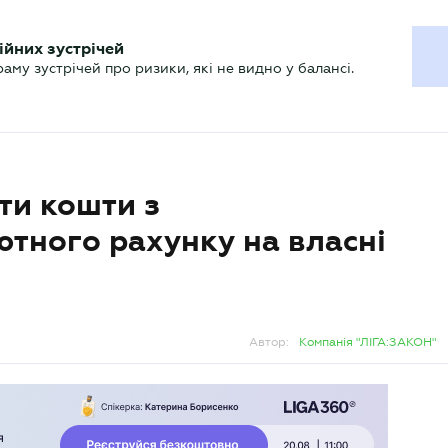
ХГАЛТЕРУ
ійних зустрічей
р
Актуально
му зустрічей про ризики, які не видно у балансі.
ти кошти з
тного рахунку на власні
Автор:
Компанія "ЛІГА:ЗАКОН"