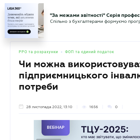
БІЗНЕСУ
ЮРИСТУ
БУ
"За межами звітності" Серія профес
БУХГАЛТЕР
Новини
Аналітика
Календа
Спільно з бухгалтерами формуємо програ
.UA
•
РРО та розрахунки
ФОП та єдиний податок
Чи можна використовува
підприємницького інвалю
потреби
28 листопада 2022, 13:10
1656
0