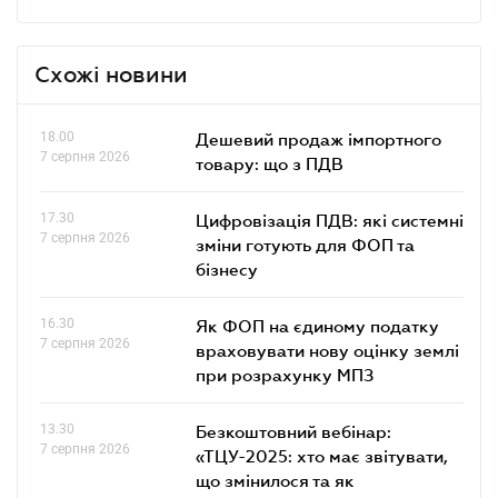
Схожі новини
18.00
Дешевий продаж імпортного
7 серпня 2026
товару: що з ПДВ
17.30
Цифровізація ПДВ: які системні
7 серпня 2026
зміни готують для ФОП та
бізнесу
16.30
Як ФОП на єдиному податку
7 серпня 2026
враховувати нову оцінку землі
при розрахунку МПЗ
13.30
Безкоштовний вебінар:
7 серпня 2026
«ТЦУ-2025: хто має звітувати,
що змінилося та як