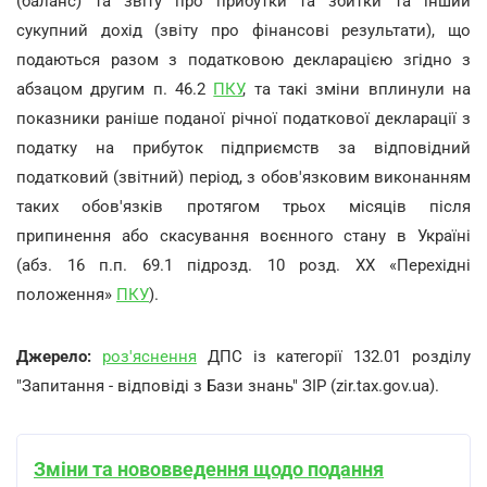
(баланс) та звіту про прибутки та збитки та інший
сукупний дохід (звіту про фінансові результати), що
подаються разом з податковою декларацією згідно з
абзацом другим п. 46.2
ПКУ
, та такі зміни вплинули на
показники раніше поданої річної податкової декларації з
податку на прибуток підприємств за відповідний
податковий (звітний) період, з обов'язковим виконанням
таких обов'язків протягом трьох місяців після
припинення або скасування воєнного стану в Україні
(абз. 16 п.п. 69.1 підрозд. 10 розд. XX «Перехідні
положення»
ПКУ
).
Джерело:
роз'яснення
ДПС із категорії 132.01 розділу
"Запитання - відповіді з Бази знань" ЗІР (zir.tax.gov.ua).
Зміни та нововведення щодо подання