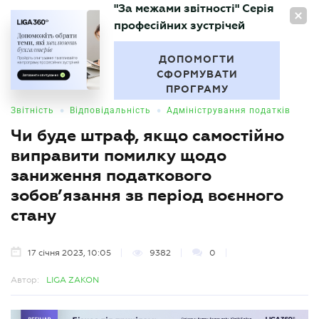
"За межами звітності" Серія
UA
професійних зустрічей
БУХГАЛТЕР
.UA
ДОПОМОГТИ
СФОРМУВАТИ
ПРОГРАМУ
•
•
Звітність
Відповідальність
Адміністрування податків
Чи буде штраф, якщо самостійно
виправити помилку щодо
заниження податкового
зобов’язання зв період воєнного
стану
17 січня 2023, 10:05
9382
0
Автор:
LIGA ZAKON