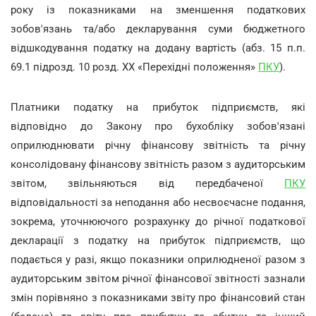
року із показниками на зменшення податкових
зобов'язань та/або декларування суми бюджетного
відшкодування податку на додану вартість (абз. 15 п.п.
69.1 підрозд. 10 розд. ХХ «Перехідні положення»
ПКУ
).
Платники податку на прибуток підприємств, які
відповідно до Закону про бухобліку зобов'язані
оприлюднювати річну фінансову звітність та річну
консолідовану фінансову звітність разом з аудиторським
звітом, звільняються від передбаченої
ПКУ
відповідальності за неподання або несвоєчасне подання,
зокрема, уточнюючого розрахунку до річної податкової
декларації з податку на прибуток підприємств, що
подається у разі, якщо показники оприлюдненої разом з
аудиторським звітом річної фінансової звітності зазнали
змін порівняно з показниками звіту про фінансовий стан