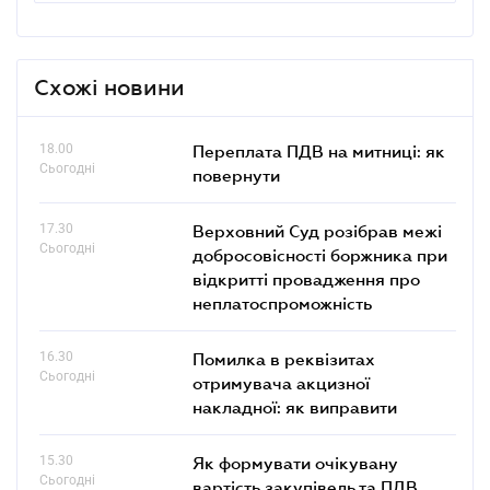
Схожі новини
18.00
Переплата ПДВ на митниці: як
Сьогодні
повернути
17.30
Верховний Суд розібрав межі
Сьогодні
добросовісності боржника при
відкритті провадження про
неплатоспроможність
16.30
Помилка в реквізитах
Сьогодні
отримувача акцизної
накладної: як виправити
15.30
Як формувати очікувану
Сьогодні
вартість закупівель та ПДВ