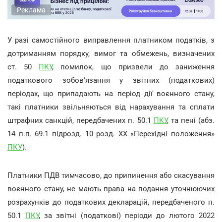
Реклама
У разі самостійного виправлення платником податків, з
дотриманням порядку, вимог та обмежень, визначених
ст. 50
ПКУ
, помилок, що призвели до заниження
податкового зобов'язання у звітних (податкових)
періодах, що припадають на період дії воєнного стану,
такі платники звільняються від нарахування та сплати
штрафних санкцій, передбачених п. 50.1
ПКУ
, та пені (абз.
14 п.п. 69.1 підрозд. 10 розд. ХХ «Перехідні положення»
ПКУ
).
Платники ПДВ тимчасово, до припинення або скасування
воєнного стану, не мають права на подання уточнюючих
розрахунків до податкових декларацій, передбаченого п.
50.1
ПКУ
, за звітні (податкові) періоди до лютого 2022