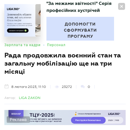
"За межами звітності" Серія
UA
професійних зустрічей
БУХГАЛТЕР
.UA
ДОПОМОГТИ
СФОРМУВАТИ
ПРОГРАМУ
•
Зарплата та кадри
Персонал
Рада продовжила воєнний стан та
загальну мобілізацію ще на три
місяці
8 лютого 2023, 11:10
23272
0
Автор:
LIGA ZAKON
Реклама