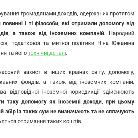
арування громадянами доходів, одержаних протягом
повинні і ті фізособи, які отримали допомогу від
дів, а також від іноземних компаній
. Народний
сів, податкової та митної політики Ніна Южаніна
ня та його
технічні деталі
.
часовий захист в інших країнах світу, допомогу,
авних фондів, а також від іноземних компаній,
тва відповідної іноземної юрисдикції здійснюють
ти таку допомогу як іноземні доходи, при
цьому
ий збір із таких сум не визначають та не сплачують
зується отримання таких коштів.