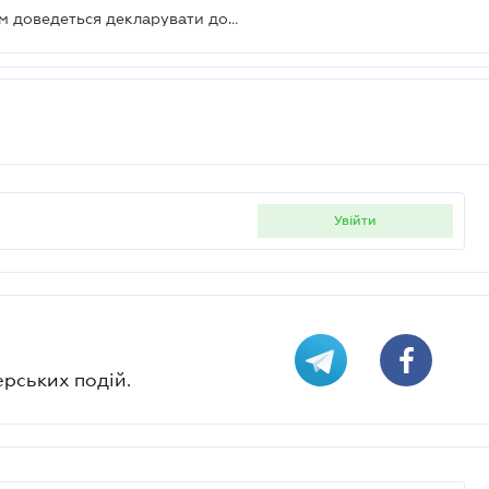
Українським біженцям за кордоном доведеться декларувати доходи за 2022 рік – який алгоритм
увійти
ерських подій.