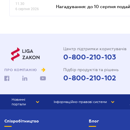
11.30
Нагадування: до 10 серпня подай
6 серпня 2026
Центр підтримки користувачів
0-800-210-103
Підбір продуктів та рішень
ПРО КОМПАНІЮ
0-800-210-102
Новинні
Інформаційно-правові системи
портали
ЮРЛІГА
Право України
Співробітництво
Блог
БІЗНЕС
ГРАНД