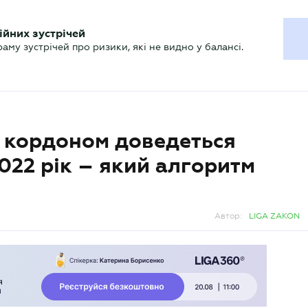
ХГАЛТЕРУ
ійних зустрічей
р
Актуально
му зустрічей про ризики, які не видно у балансі.
а кордоном доведеться
022 рік – який алгоритм
Автор:
LIGA ZAKON