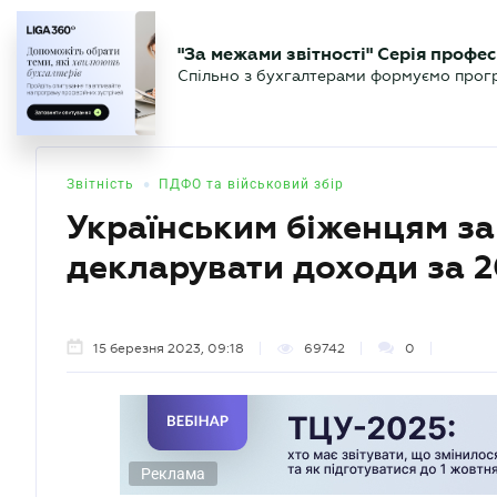
БІЗНЕСУ
ЮРИСТУ
БУ
"За межами звітності" Серія профес
БУХГАЛТЕР
Новини
Аналітика
Календа
Спільно з бухгалтерами формуємо програ
.UA
•
Звітність
ПДФО та військовий збір
Українським біженцям з
декларувати доходи за 2
15 березня 2023, 09:18
69742
0
Реклама