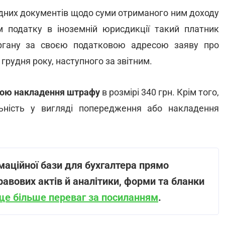
ердних документів щодо суми отриманого ним доходу
 податку в іноземній юрисдикції такий платник
ргану за своєю податковою адресою заяву про
грудня року, наступного за звітним.
обою накладення штрафу
в розмірі 340 грн. Крім того,
льність у вигляді попередження або накладення
маційної бази для бухгалтера прямо
равових актів й аналітики, форми та бланки
ще більше переваг за посиланням
.