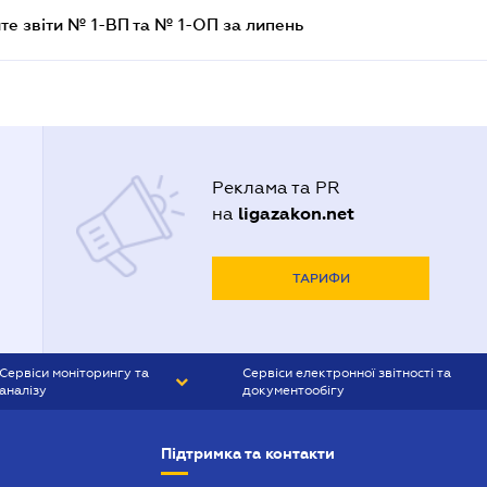
те звіти № 1-ВП та № 1-ОП за липень
Реклама та PR
ligazakon.net
на
ТАРИФИ
Сервіси моніторингу та
Сервіси електронної звітності та
аналізу
документообігу
CONTR AGENT
Liga:REPORT
Підтримка та контакти
SMS-МАЯК