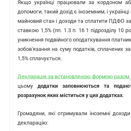
Якщо українці працювали за кордоном або
допомоги, такий дохід є іноземним, і українц
майновий стан і доходи та сплатити ПДФО за
ставкою 1,5% (пп. 1.3 п. 16 1 підрозділу 10 р
уникнення подвійного оподаткування платни
зобов'язання на суму податків, сплачених з
1,5% сплачується.
Декларація за встановленою формою разом 
цьому
додатки заповнюються та подают
розрахунок яких міститься у цих додатках
.
Громадяни, які отримували іноземні доход
декларацію: