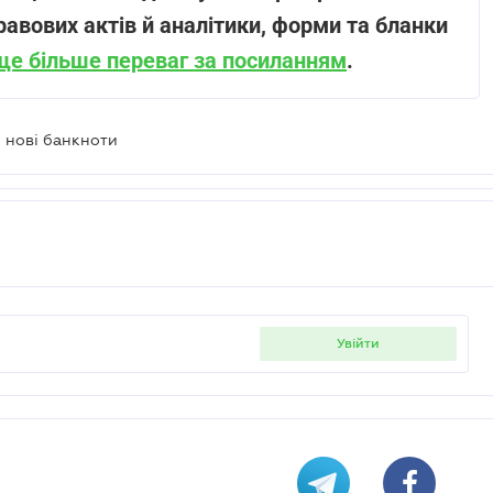
равових актів й аналітики, форми та бланки
ще більше переваг за посиланням
.
я нові банкноти
увійти