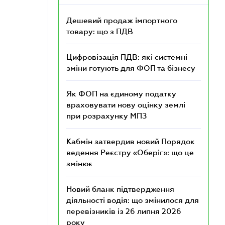
Дешевий продаж імпортного
товару: що з ПДВ
Цифровізація ПДВ: які системні
зміни готують для ФОП та бізнесу
Як ФОП на єдиному податку
враховувати нову оцінку землі
при розрахунку МПЗ
Кабмін затвердив новий Порядок
ведення Реєстру «Оберіг»: що це
змінює
Новий бланк підтвердження
діяльності водія: що змінилося для
перевізників із 26 липня 2026
року