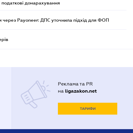
і податкові донарахування
 через Payoneer: ДПС уточнила підхід для ФОП
ерів
Реклама та PR
ligazakon.net
на
ТАРИФИ