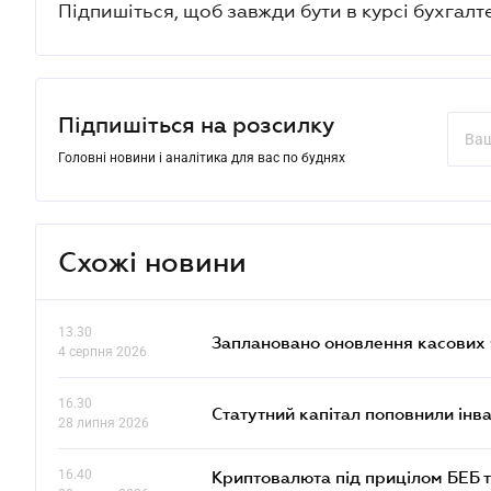
Підпишіться, щоб завжди бути в курсі бухгалт
Підпишіться на розсилку
Головні новини і аналітика для вас по буднях
Схожі новини
13.30
Заплановано оновлення касових ч
4 серпня 2026
16.30
Статутний капітал поповнили інв
28 липня 2026
16.40
Криптовалюта під прицілом БЕБ т