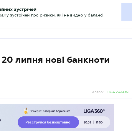
ХГАЛТЕРУ
ійних зустрічей
р
Актуально
му зустрічей про ризики, які не видно у балансі.
з 20 липня нові банкноти
Автор:
LIGA ZAKON