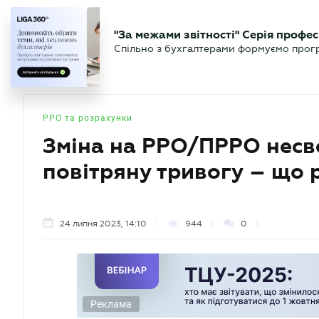
БІЗНЕСУ
ЮРИСТУ
БУ
"За межами звітності" Серія профес
БУХГАЛТЕР
Новини
Аналітика
Календа
Спільно з бухгалтерами формуємо програ
.UA
РРО та розрахунки
Зміна на РРО/ПРРО несв
повітряну тривогу – що 
24 липня 2023, 14:10
944
0
Реклама