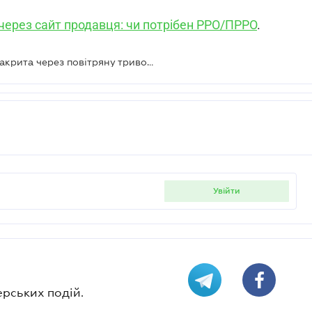
через сайт продавця: чи потрібен РРО/ПРРО
.
Зміна на РРО/ПРРО несвоєчасно закрита через повітряну тривогу – що робити
увійти
ерських подій.