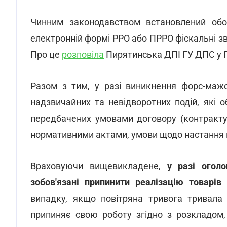
Чинним законодавством встановлений обо
електронній формі РРО або ПРРО фіскальні зві
Про це
розповіла
Пирятинська ДПІ ГУ ДПС у П
Разом з тим, у разі виникнення форс-мажо
надзвичайних та невідворотних подій, які 
передбачених умовами договору (контракту,
нормативними актами, умови щодо настання в
Враховуючи вищевикладене,
у разі огол
зобов'язані припинити реалізацію товарів
випадку, якщо повітряна тривога тривала 
припиняє свою роботу згідно з розкладом