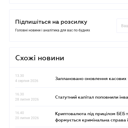
Підпишіться на розсилку
Головні новини і аналітика для вас по буднях
Схожі новини
13.30
Заплановано оновлення касових ч
4 серпня 2026
16.30
Статутний капітал поповнили інв
28 липня 2026
16.40
Криптовалюта під прицілом БЕБ т
20 липня 2026
формується кримінальна справа 