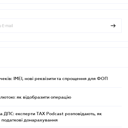
еків: IMEI, нові реквізити та спрощення для ФОП
алютою: як відобразити операцію
а ДПС: експерти TAX Podcast розповідають, як
і податкові донарахування