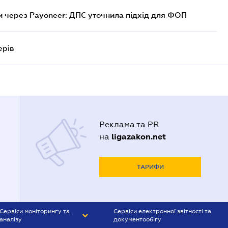
 через Payoneer: ДПС уточнила підхід для ФОП
ерів
Реклама та PR
ligazakon.net
на
ТАРИФИ
Сервіси моніторингу та
Сервіси електронної звітності та
аналізу
документообігу