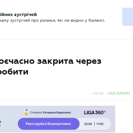
ХГАЛТЕРУ
ійних зустрічей
р
Актуально
му зустрічей про ризики, які не видно у балансі.
оєчасно закрита через
робити
Автор:
LIGA ZAKON