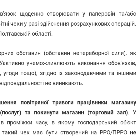
в'язок щоденно створювати у паперовій та/або
тні чеки у разі здійснення розрахункових операцій.
олтавській області.
рних обставин (обставин непереборної сили), як
об'єктивно унеможливлюють виконання обов'язків,
 угоди тощо), згідно із законодавчими та іншими
ідповідальності не виникають.
ошення повітряної тривоги працівники магазину
 (послуг) та покинути магазин (торговий зал)
. У
в проміжки часу, в якому господарський об'єкт
, такий чек має бути створений на РРО/ПРРО
не