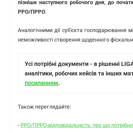
пізніше наступного робочого дня, до поча
РРО/ПРРО
.
Аналогічними дії суб'єкта господарювання м
неможливості створення щоденного фіскальног
Усі потрібні документи - в рішенні LI
аналітики, робочих кейсів та інших ма
посиланням
.
Також переглядайте:
-
РРО/ПРРО-відповідальність: про що потрібно