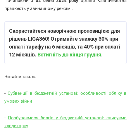
Починаючи
з 02 січня 2024 року
органи Казначейства
працюють у звичайному режимі.
Скористайтеся новорічною пропозицією для
рішень LIGA360! Отримайте знижку 30% при
оплаті тарифу на 6 місяців, та 40% при оплаті
12 місяців.
Встигніть до кінця грудня
.
Читайте також:
-
Субвенції в бюджетній установі: особливості обліку в
умовах війни
-
Позбуваємося боргів у бюджетній установі: списуємо
кредиторку