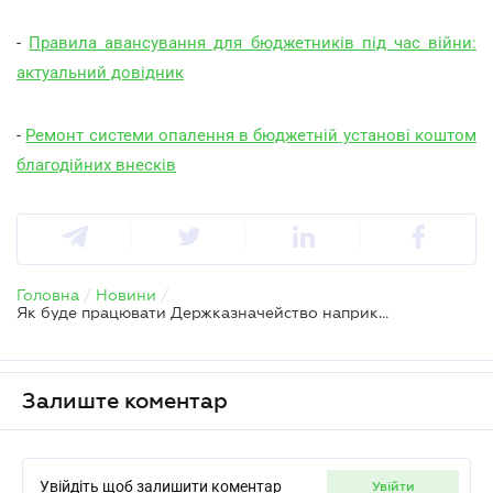
-
Правила авансування для бюджетників під час війни:
актуальний довідник
-
Ремонт системи опалення в бюджетній установі коштом
благодійних внесків
Головна
/
Новини
/
Як буде працювати Держказначейство наприкінці 2023 року та на початку 2024 року
Залиште коментар
Увійдіть щоб залишити коментар
увійти