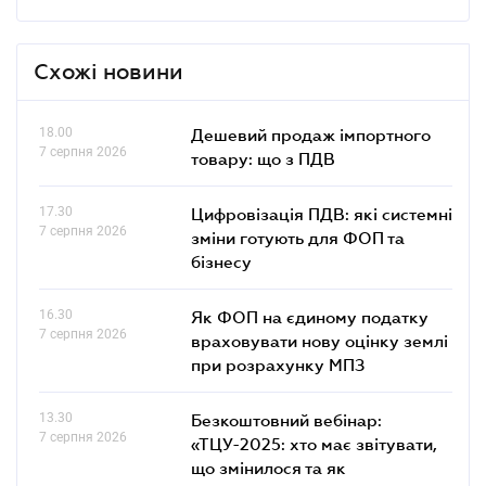
Схожі новини
18.00
Дешевий продаж імпортного
7 серпня 2026
товару: що з ПДВ
17.30
Цифровізація ПДВ: які системні
7 серпня 2026
зміни готують для ФОП та
бізнесу
16.30
Як ФОП на єдиному податку
7 серпня 2026
враховувати нову оцінку землі
при розрахунку МПЗ
13.30
Безкоштовний вебінар:
7 серпня 2026
«ТЦУ-2025: хто має звітувати,
що змінилося та як