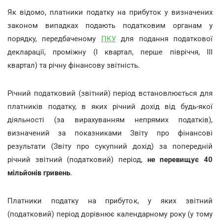
Як відомо, платники податку на прибуток у визначених
законом випадках подають податковим органам у
порядку, передбаченому
ПКУ
для подання податкової
декларації, проміжну (I квартал, перше півріччя, III
квартал) та річну фінансову звітність.
Річний податковий (звітний) період встановлюється для
платників податку, в яких річний дохід від будь-якої
діяльності (за вирахуванням непрямих податків),
визначений за показниками Звіту про фінансові
результати (Звіту про сукупний дохід) за попередній
річний звітний (податковий) період,
не перевищує 40
мільйонів гривень
.
Платники податку на прибуток, у яких звітний
(податковий) період дорівнює календарному року (у тому