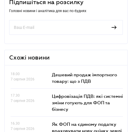
Підпишіться на розсилку
Головні новини і аналітика для вас по буднях
Схожі новини
18.00
Дешевий продаж імпортного
7 серпня 2026
товару: що з ПДВ
17.30
Цифровізація ПДВ: які системні
7 серпня 2026
зміни готують для ФОП та
бізнесу
16.30
Як ФОП на єдиному податку
7 серпня 2026
враховувати нову оцінку землі