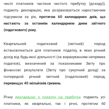
числі платників частини чистого прибутку (доходу)),
подають декларацію, яка розраховується наростаючим
підсумком за рік,
протягом 60 календарних днів, що
настають за останнім календарним днем звітного
(податкового) року
.
Квартальний податковий (звітний) період
встановлюється для платників податку, в яких річний
дохід від будь-якої діяльності (за вирахуванням непрямих
податків), визначений за показниками Звіту про
фінансові результати (Звіту про сукупний дохід) за
попередній річний звітний (податковий) період,
перевищує 40 мільйонів гривень
.
Річну
декларацію з податку на прибуток
подають усі
платники, як квартальні, так і річні, протягом 60