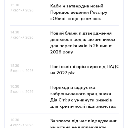
15.30
Кабмін затвердив новий
7 серпня 2026
Порядок ведення Реєстру
«Оберіг»: що це змінює
14.30
Новий бланк підтвердження
7 серпня 2026
діяльності водія: що змінилося
для перевізників із 26 липня
2026 року
15.30
Нові освітні орієнтири від НАДС
5 серпня 2026
на 2027 рік
10.30
Перехідна відпустка
5 серпня 2026
заброньованого працівника
Дія Сіті: як уникнути ризиків
для критичності підприємства
10.30
Зарплата під час відрядження:
4 серпня 2026
чи можна не виплачувати