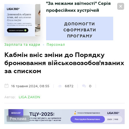
"За межами звітності" Серія
UA
професійних зустрічей
БУХГАЛТЕР
.UA
ДОПОМОГТИ
СФОРМУВАТИ
ПРОГРАМУ
•
Зарплата та кадри
Персонал
Кабмін вніс зміни до Порядку
бронювання військовозобов'язаних
за списком
16 травня 2024, 08:55
6872
0
Автор:
LIGA ZAKON
Реклама