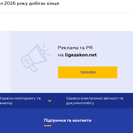
л 2026 року добігає кінця
Реклама та PR
ligazakon.net
на
ТАРИФИ
Сервіси моніторингу та
Сервіси електронної звітності та
аналізу
документообігу
CONTR AGENT
Liga:REPORT
Підтримка та контакти
SMS-МАЯК
VERDICTUM