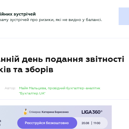
ХГАЛТЕРУ
ійних зустрічей
р
Актуально
му зустрічей про ризики, які не видно у балансі.
нній день подання звітності
ів та зборів
Автор:
Майя Мальцева, провідний бухгалтер-аналітик
"Бухгалтер.UA"