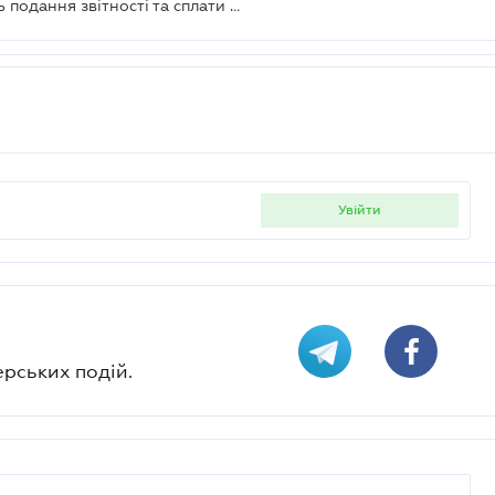
20 травня 2024 року останній день подання звітності та сплати окремих податків та зборів
увійти
ерських подій.