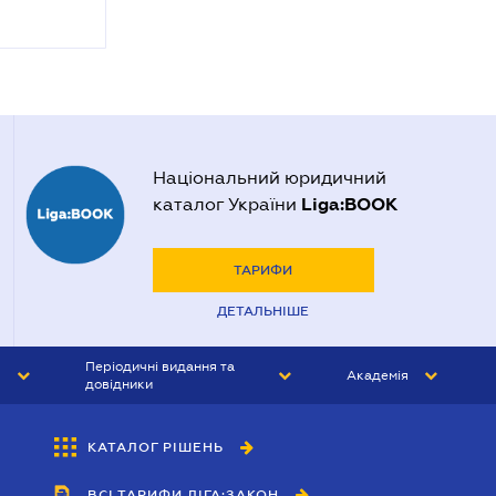
Національний юридичний
Liga:BOOK
каталог України
ТАРИФИ
ДЕТАЛЬНІШЕ
Періодичні видання та
Академія
довідники
ЮРИСТ&ЗАКОН
АКАДЕМІЯ ЛІГА:ЗАКОН
КАТАЛОГ РІШЕНЬ
БУХГАЛТЕР&ЗАКОН
ВСІ ТАРИФИ ЛІГА:ЗАКОН
ВІСНИК МСФЗ