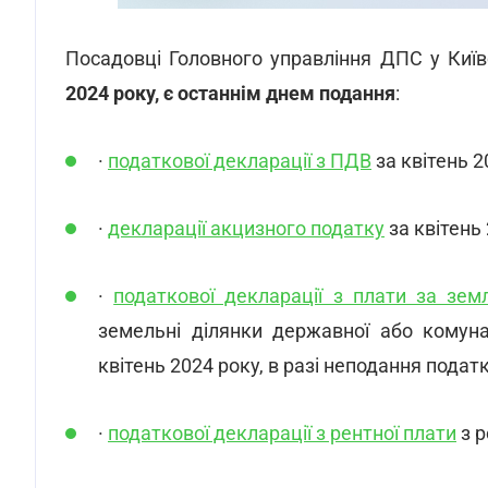
Посадовці Головного управління ДПС у Київ
2024 року, є останнім днем подання
:
·
податкової декларації з ПДВ
за квітень 2
·
декларації акцизного податку
за квітень 
·
податкової декларації з плати за зем
земельні ділянки державної або комун
квітень 2024 року, в разі неподання податк
·
податкової декларації з рентної плати
з р