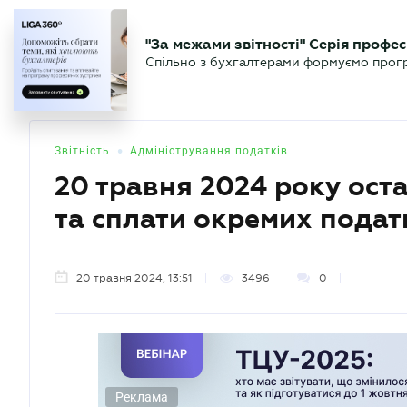
БІЗНЕСУ
ЮРИСТУ
БУ
"За межами звітності" Серія профес
БУХГАЛТЕР
Новини
Аналітика
Календа
Спільно з бухгалтерами формуємо програ
.UA
•
Звітність
Адміністрування податків
20 травня 2024 року оста
та сплати окремих податк
20 травня 2024, 13:51
3496
0
Реклама