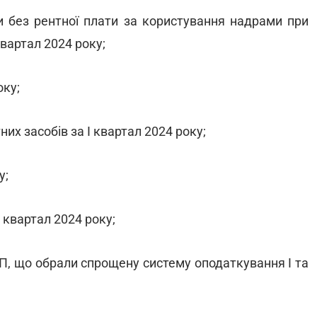
и без рентної плати за користування надрами при
квартал 2024 року;
оку;
них засобів за І квартал 2024 року;
у;
І квартал 2024 року;
ОП, що обрали спрощену систему оподаткування І та