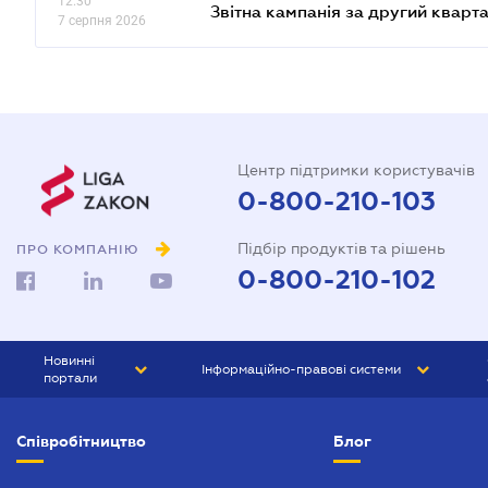
12.30
Звітна кампанія за другий кварта
7 серпня 2026
Центр підтримки користувачів
0-800-210-103
Підбір продуктів та рішень
ПРО КОМПАНІЮ
0-800-210-102
Новинні
Інформаційно-правові системи
портали
ЮРЛІГА
Право України
Співробітництво
Блог
БІЗНЕС
ГРАНД
БУХГАЛТЕР.ua
ПРАЙМ