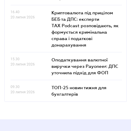
16.40
Криптовалюта під прицілом
20 липня 2026
БЕБ та ДПС: експерти
TAX Podcast розповідають, як
формується кримінальна
справа і податкові
донарахування
15.30
Оподаткування валютної
20 липня 2026
виручки через Payoneer: ДПС
уточнила підхід для ФОП
09.30
ТОП-25 новин тижня для
20 липня 2026
бухгалтерів