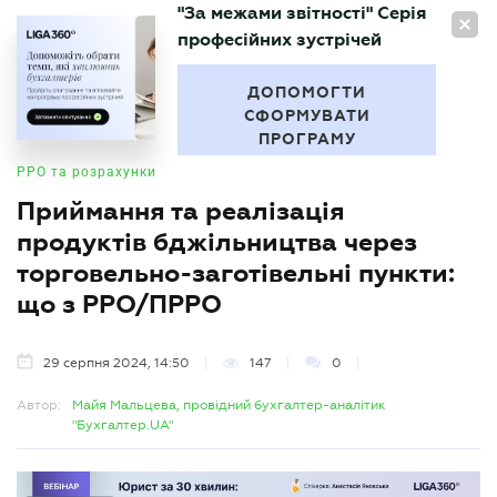
"За межами звітності" Серія
UA
професійних зустрічей
БУХГАЛТЕР
.UA
ДОПОМОГТИ
СФОРМУВАТИ
ПРОГРАМУ
РРО та розрахунки
Приймання та реалізація
продуктів бджільництва через
торговельно-заготівельні пункти:
що з РРО/ПРРО
29 серпня 2024, 14:50
147
0
Автор:
Майя Мальцева, провідний бухгалтер-аналітик
"Бухгалтер.UA"