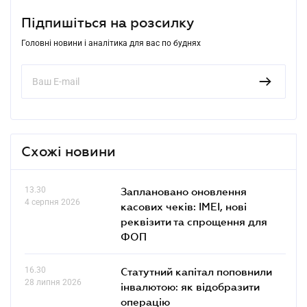
Підпишіться на розсилку
Головні новини і аналітика для вас по буднях
Схожі новини
13.30
Заплановано оновлення
4 серпня 2026
касових чеків: IMEI, нові
реквізити та спрощення для
ФОП
16.30
Статутний капітал поповнили
28 липня 2026
інвалютою: як відобразити
операцію