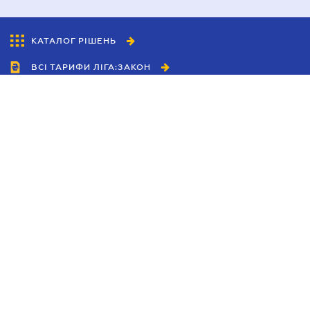
КАТАЛОГ РІШЕНЬ
ВСІ ТАРИФИ ЛІГА:ЗАКОН
Співробітництво
Агенти
Дилери
Політика конфіденційності
Умови використання сайту
Реклама
Блог
Новини компанії
Керівництва
Каталоги компаній