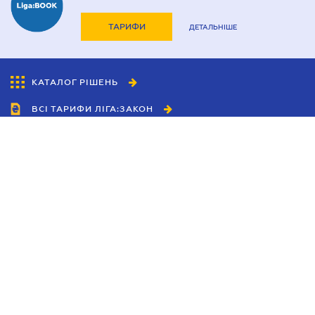
ТАРИФИ
ДЕТАЛЬНІШЕ
КАТАЛОГ РІШЕНЬ
ВСІ ТАРИФИ ЛІГА:ЗАКОН
Співробітництво
Агенти
Дилери
Політика конфіденційності
Умови використання сайту
Реклама
Блог
Новини компанії