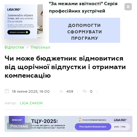
"За межами звітності" Серія
UA
професійних зустрічей
БУХГАЛТЕР
.UA
ДОПОМОГТИ
СФОРМУВАТИ
ПРОГРАМУ
•
Відпустки
Персонал
Чи може бюджетник відмовитися
від щорічної відпустки і отримати
компенсацію
18 липня 2025, 16:00
459
0
Автор:
LIGA ZAKON
Реклама