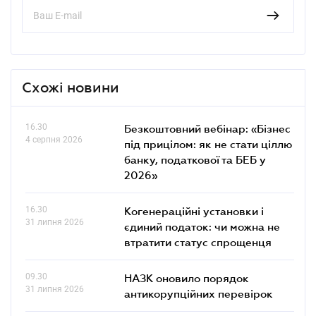
Схожі новини
16.30
Безкоштовний вебінар: «Бізнес
4 серпня 2026
під прицілом: як не стати ціллю
банку, податкової та БЕБ у
2026»
16.30
Когенераційні установки і
31 липня 2026
єдиний податок: чи можна не
втратити статус спрощенця
09.30
НАЗК оновило порядок
31 липня 2026
антикорупційних перевірок