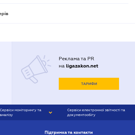
ерів
Реклама та PR
ligazakon.net
на
ТАРИФИ
Сервіси моніторингу та
Сервіси електронної звітності та
аналізу
документообігу
CONTR AGENT
Liga:REPORT
Підтримка та контакти
SMS-МАЯК