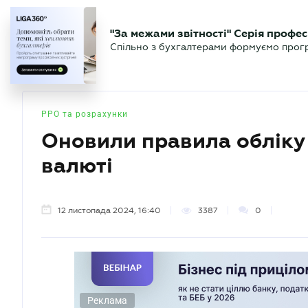
БІЗНЕСУ
ЮРИСТУ
БУ
"За межами звітності" Серія профес
БУХГАЛТЕР
Новини
Аналітика
Календа
Спільно з бухгалтерами формуємо програ
.UA
РРО та розрахунки
Оновили правила обліку 
валюті
12 листопада 2024, 16:40
3387
0
Реклама