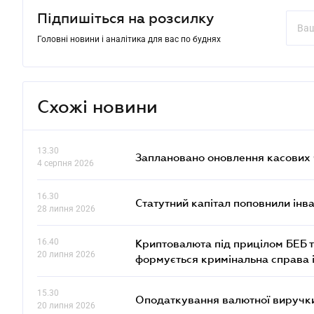
Підпишіться на розсилку
Головні новини і аналітика для вас по буднях
Схожі новини
13.30
Заплановано оновлення касових ч
4 серпня 2026
16.30
Статутний капітал поповнили інв
28 липня 2026
16.40
Криптовалюта під прицілом БЕБ т
20 липня 2026
формується кримінальна справа 
15.30
Оподаткування валютної виручки
20 липня 2026