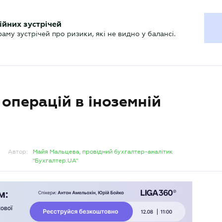
ХГАЛТЕРУ
ійних зустрічей
р
Актуально
му зустрічей про ризики, які не видно у балансі.
операцій в іноземній
Автор:
Майя Мальцева, провідний бухгалтер-аналітик
"Бухгалтер.UA"