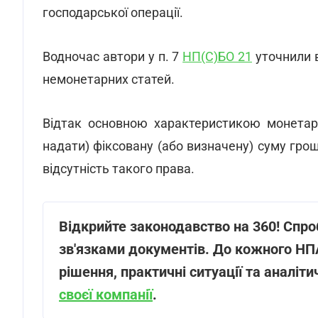
господарської операції.
Водночас автори у п. 7
НП(С)БО 21
уточнили 
немонетарних статей.
Відтак основною характеристикою монетарн
надати) фіксовану (або визначену) суму гроше
відсутність такого права.
Відкрийте законодавство на 360! Спр
зв'язками документів. До кожного НПА 
рішення, практичні ситуації та аналіт
своєї компанії
.