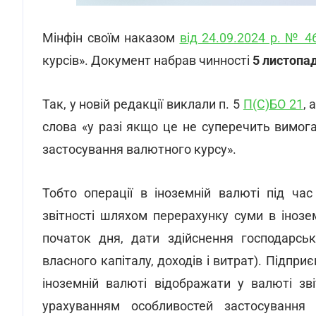
Мінфін своїм наказом
від 24.09.2024 р. № 4
курсів». Документ набрав чинності
5 листопад
Так, у новій редакції виклали п. 5
П(С)БО 21
, 
слова «у разі якщо це не суперечить вимог
застосування валютного курсу».
Тобто операції в іноземній валюті під ча
звітності шляхом перерахунку суми в інозе
початок дня, дати здійснення господарсько
власного капіталу, доходів і витрат). Підпри
іноземній валюті відображати у валюті зві
урахуванням особливостей застосування