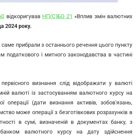
60
відкоригував
НП(С)БО 21
«Вплив змін валютних
а 2024 року.
а саме прибрали з останнього речення цього пункту
ам податкового і митного законодавства в частині
с первісного визнання слід відображати у валюті
мній валюті із застосуванням валютного курсу на
ї операції (дати визнання активів, зобов'язань,
ємство може операції з безготівкових розрахунків в
тності в сумі, визначеній в документах банку, з
 банком валютного курсу на дату здійснення