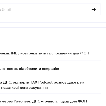
еків: IMEI, нові реквізити та спрощення для ФОП
алютою: як відобразити операцію
а ДПС: експерти TAX Podcast розповідають, як
і податкові донарахування
 через Payoneer: ДПС уточнила підхід для ФОП