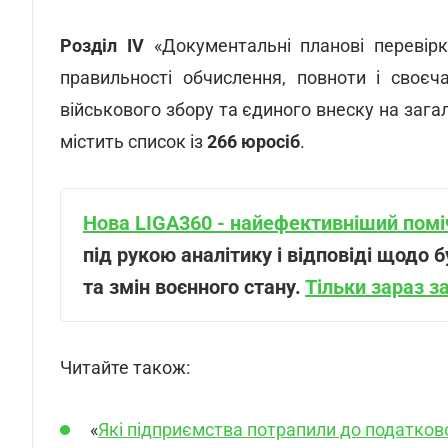
Розділ IV
«Документальні планові перевірк
правильності обчислення, повноти і своєч
військового збору та єдиного внеску на заг
містить список із
266 юросіб
.
Нова LIGA360 - найефективніший поміч
під рукою аналітику і відповіді щодо б
та змін воєнного стану.
Тільки зараз з
Читайте також:
«
Які підприємства потрапили до податков