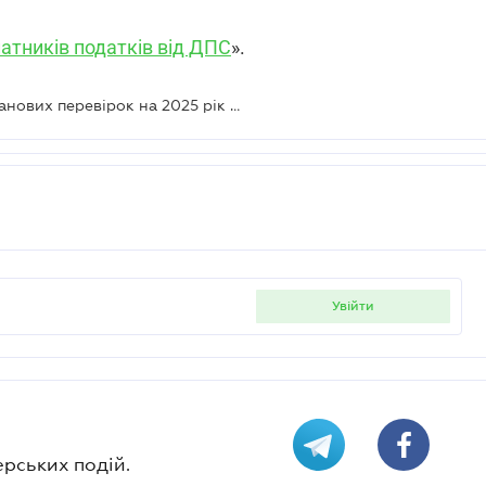
атників податків від ДПС
».
ДПС оприлюднила План-графік планових перевірок на 2025 рік — до кого завітають податківці
увійти
ерських подій.