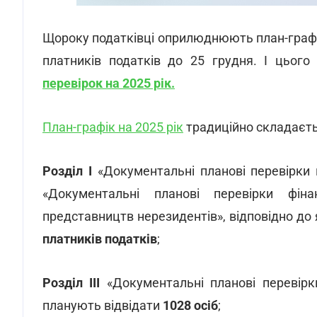
Щороку податківці оприлюднюють план-граф
платників податків до 25 грудня. І цьог
перевірок на 2025 рік.
План-графік на 2025 рік
традиційно складаєтьс
Розділ I
«Документальні планові перевірки 
«Документальні планові перевірки фіна
представництв нерезидентів», відповідно до
платників податків
;
Розділ ІІІ
«Документальні планові перевірки
планують відвідати
1028 осіб
;