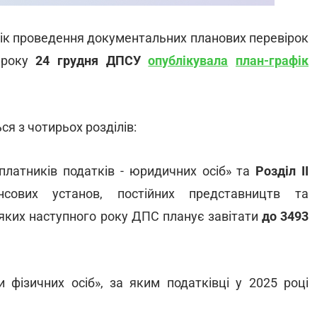
ік проведення документальних планових перевірок
о року
24 грудня ДПСУ
опублікувала
план-графік
я з чотирьох розділів:
платників податків - юридичних осіб» та
Розділ II
нсових установ, постійних представництв та
 яких наступного року ДПС планує завітати
до 3493
 фізичних осіб», за яким податківці у 2025 році