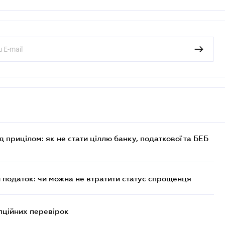
д прицілом: як не стати ціллю банку, податкової та БЕБ
й податок: чи можна не втратити статус спрощенця
пційних перевірок