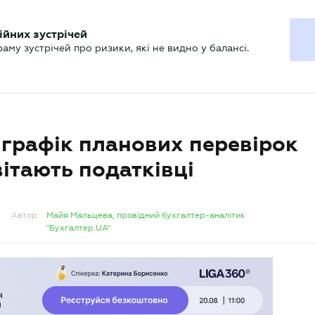
ХГАЛТЕРУ
ійних зустрічей
р
Актуально
му зустрічей про ризики, які не видно у балансі.
графік планових перевірок
вітають податківці
Автор:
Майя Мальцева, провідний бухгалтер-аналітик
"Бухгалтер.UA"