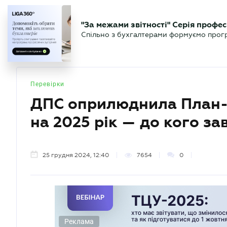
БІЗНЕСУ
ЮРИСТУ
БУ
"За межами звітності" Серія профес
БУХГАЛТЕР
Новини
Аналітика
Календа
Спільно з бухгалтерами формуємо програ
.UA
Перевірки
ДПС оприлюднила План-
на 2025 рік — до кого за
25 грудня 2024, 12:40
7654
0
Реклама