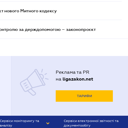
кт нового Митного кодексу
контролю за держдопомогою – законопроєкт
Реклама та PR
ligazakon.net
на
ТАРИФИ
Сервіси моніторингу та
Сервіси електронної звітності та
аналізу
документообігу