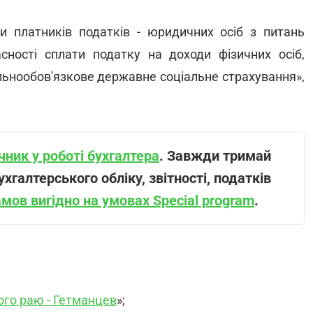
и платників податків - юридичних осіб з питань
асності сплати податку на доходи фізичних осіб,
альнообов'язкове державне соціальне страхування»,
ник у роботі бухгалтера
. Завжди тримай
ухгалтерського обліку, звітності, податків
амов вигідно на умовах Special program
.
ого раю - Гетманцев
»;