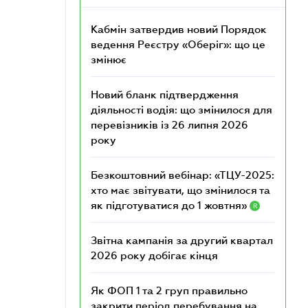
Кабмін затвердив новий Порядок
ведення Реєстру «Оберіг»: що це
змінює
Новий бланк підтвердження
діяльності водія: що змінилося для
перевізників із 26 липня 2026
року
Безкоштовний вебінар: «ТЦУ-2025:
хто має звітувати, що змінилося та
як підготуватися до 1 жовтня»
R
Звітна кампанія за другий квартал
2026 року добігає кінця
Як ФОП 1 та 2 груп правильно
закрити період перебування на