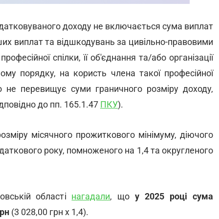
податковуваного доходу не включається сума виплат
нших виплат та відшкодувань за цивільно-правовими
офесійної спілки, її об'єднання та/або організації
ному порядку, на користь члена такої професійної
що не перевищує суми граничного розміру доходу,
дповідно до пп. 165.1.47
ПКУ
).
озміру місячного прожиткового мінімуму, діючого
одаткового року, помноженого на 1,4 та округленого
овській області
нагадали
, що
у 2025 році сума
грн
(3 028,00 грн х 1,4).