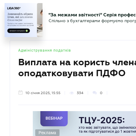
БІЗНЕСУ
ЮРИСТУ
БУ
"За межами звітності" Серія профес
БУХГАЛТЕР
Новини
Аналітика
Календа
Спільно з бухгалтерами формуємо програ
.UA
Адміністрування податків
Виплата на користь член
оподатковувати ПДФО
10 січня 2025, 15:55
334
0
Реклама