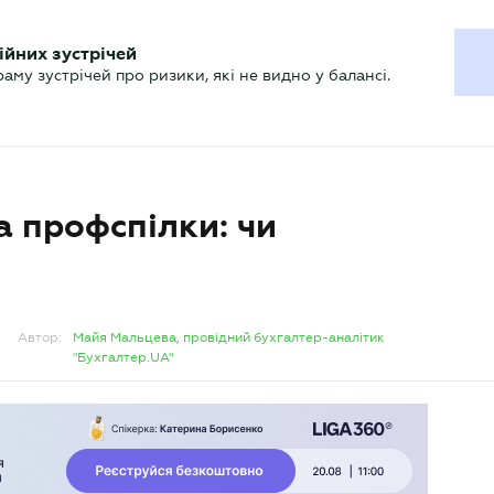
ХГАЛТЕРУ
ійних зустрічей
р
Актуально
му зустрічей про ризики, які не видно у балансі.
а профспілки: чи
Автор:
Майя Мальцева, провідний бухгалтер-аналітик
"Бухгалтер.UA"