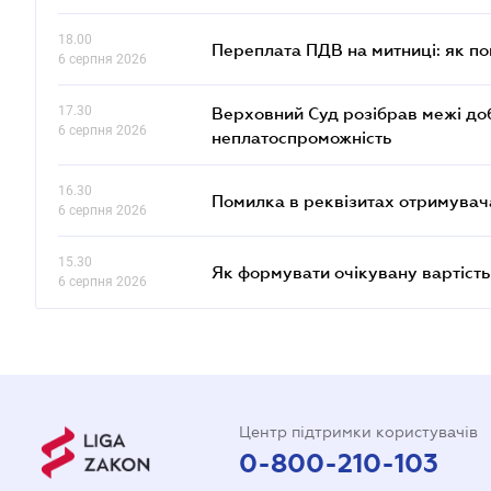
18.00
Переплата ПДВ на митниці: як п
6 серпня 2026
17.30
Верховний Суд розібрав межі до
6 серпня 2026
неплатоспроможність
16.30
Помилка в реквізитах отримувача
6 серпня 2026
15.30
Як формувати очікувану вартість
6 серпня 2026
Центр підтримки користувачів
0-800-210-103