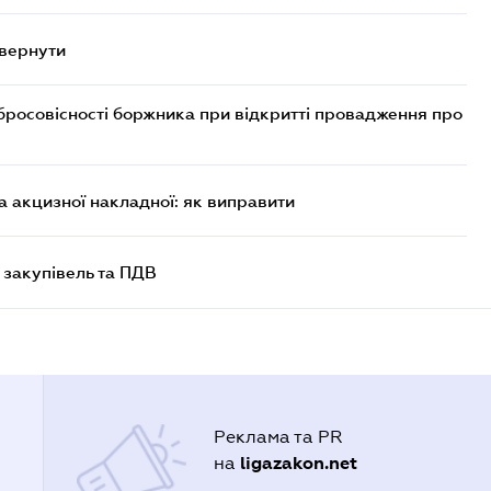
овернути
бросовісності боржника при відкритті провадження про
 акцизної накладної: як виправити
 закупівель та ПДВ
Реклама та PR
ligazakon.net
на