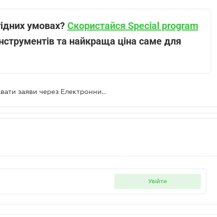
гідних умовах?
Скористайся Special program
нструментів та найкраща ціна саме для
За яких умов іноземець може подавати заяви через Електронний кабінет
увійти