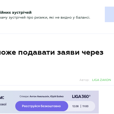
ХГАЛТЕРУ
ійних зустрічей
р
Актуально
му зустрічей про ризики, які не видно у балансі.
може подавати заяви через
Автор:
LIGA ZAKON