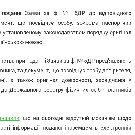
и поданні Заяви за ф. № 5ДР до відповідного
мент, що посвідчує особу, зокрема паспортний
в установленому законодавством порядку оригінал
раїнською мовою.
нства при поданні Заяви за ф. № 5ДР пред'являють
вника, та документ, що посвідчує особу довірителя,
м), а також оригінал довіреності, засвідченої у
 до Державного реєстру фізичних осіб - платників
значили
, що на сьогодні відсутній механізм щодо
ості інформації, поданої іноземцем в електронній