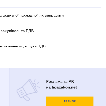
 акцизної накладної: як виправити
 закупівель та ПДВ
як компенсація: що з ПДВ
Реклама та PR
ligazakon.net
на
ТАРИФИ