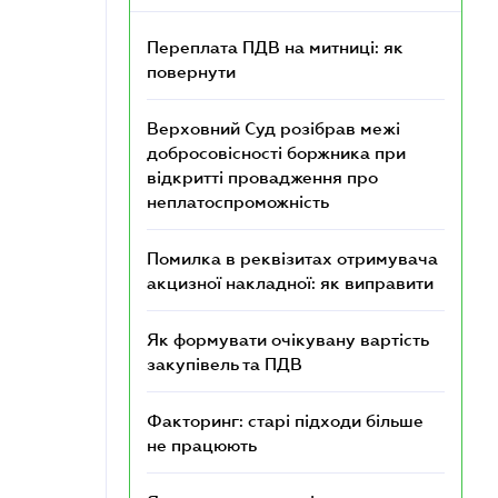
Переплата ПДВ на митниці: як
повернути
Верховний Суд розібрав межі
добросовісності боржника при
відкритті провадження про
неплатоспроможність
Помилка в реквізитах отримувача
акцизної накладної: як виправити
Як формувати очікувану вартість
закупівель та ПДВ
Факторинг: старі підходи більше
не працюють