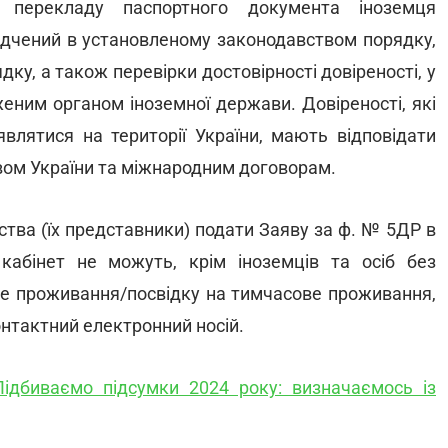
і перекладу паспортного документа іноземця
ідчений в установленому законодавством порядку,
дку, а також перевірки достовірності довіреності, у
еним органом іноземної держави. Довіреності, які
являтися на території України, мають відповідати
ом України та міжнародним договорам.
ства (їх представники) подати Заяву за ф. № 5ДР в
кабінет не можуть, крім іноземців та осіб без
йне проживання/посвідку на тимчасове проживання,
онтактний електронний носій.
Підбиваємо підсумки 2024 року: визначаємось із