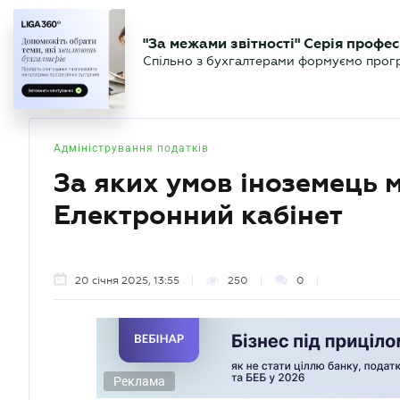
БІЗНЕСУ
ЮРИСТУ
БУ
"За межами звітності" Серія профес
БУХГАЛТЕР
Новини
Аналітика
Календа
Спільно з бухгалтерами формуємо програ
.UA
Адміністрування податків
За яких умов іноземець 
Електронний кабінет
20 січня 2025, 13:55
250
0
Реклама