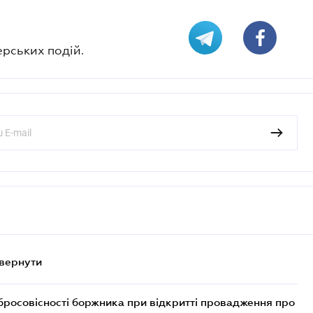
ерських подій.
овернути
бросовісності боржника при відкритті провадження про