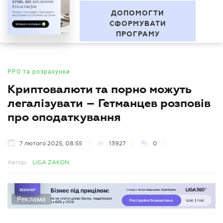
"За межами звітності" Серія
UA
професійних зустрічей
БУХГАЛТЕР
.UA
ДОПОМОГТИ
СФОРМУВАТИ
ПРОГРАМУ
РРО та розрахунки
Криптовалюти та порно можуть
легалізувати – Гетманцев розповів
про оподаткування
7 лютого 2025, 08:55
13927
0
Автор:
LIGA ZAKON
Реклама