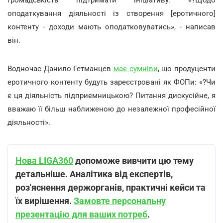
громадськість підтримати ініціативу. «?Щодо
оподаткування діяльності із створення [еротичного]
контенту - доходи мають оподатковуватись», - написав
він.
Водночас Данило Гетманцев
має сумніви
, що продуценти
еротичного контенту будуть зареєстровані як ФОПи: «?Чи
є ця діяльність підприємницькою? Питання дискусійне, я
вважаю її більш наближеною до незалежної професійної
діяльності».
Нова LIGA360
допоможе вивчити цю тему
детальніше. Аналітика від експертів,
роз'яснення держорганів, практичні кейси та
їх вирішення.
Замовте персональну
презентацію для ваших потреб
.