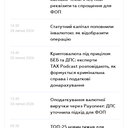
4 серпня 2026
касових чеків: IMEI, нові
реквізити та спрощення для
ФОП
16.30
Статутний капітал поповнили
28 липня 2026
інвалютою: як відобразити
операцію
16.40
Криптовалюта під прицілом
20 липня 2026
БЕБ та ДПС: експерти
TAX Podcast розповідають, як
формується кримінальна
справа і податкові
донарахування
15.30
Оподаткування валютної
20 липня 2026
виручки через Payoneer: ДПС
уточнила підхід для ФОП