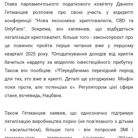
Глава парламентського податкового комітету Данило
Гетманцев розповів про свою участь у відкритті
конференції "Нова економіка: криптовалюти, CBD та
OnlyFans". Зокрема, він запевнив, що відбудеться
легалізація криптовалют, більше того - законопроєкт про
це повинен пройти перше читання вже у першому
кварталі 2025 року. ?Оподаткування доходів від крипти
бачиться нардепу за моделлю інвестиційного прибутку.
Також він пообіцяв: «?Передбачимо перехідний період
для тих, хто вже в крипті. Деталі ще узгоджуємо. Мінфін
поки проти, але потенціал є». Регулятором цієї сфери
стане, вочевидь, Нацбанк.
Також Гетманцев заявив, що однозначно підтримує
легалізацію виробництва порно (не пов'язаного з дітьми
і насильством), більше того - він попросив ЗМІ і