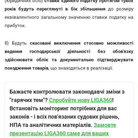
(юридичних осіб)
ставки єдиного податку протягом трьох
років будуть переглянуті в бік збільшення
до розміру
еквівалентного загальному значенню ставки податку на
прибуток.
8) Будуть
скасовані виключення стосовно можливості
ведення господарської діяльності без обов'язку
здійснювати облік та документально підтверджувати
походження товарів
, що знаходяться в реалізації.
Бажаєте контролювати законодавчі зміни з
"гарячих тем"?
Спробуйте нову LIGA360
!
Встановіть моніторинг потрібних для вас
законів - і всіх пов'язаних судових рішень,
НПА та аналітичних матеріалів.
Замовте
презентацію LIGA360 саме для ваших