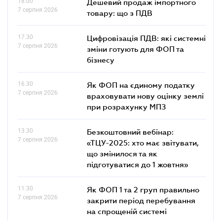
18.00
Дешевий продаж імпортного
7 серпня 2026
товару: що з ПДВ
17.30
Цифровізація ПДВ: які системні
7 серпня 2026
зміни готують для ФОП та
бізнесу
16.30
Як ФОП на єдиному податку
7 серпня 2026
враховувати нову оцінку землі
при розрахунку МПЗ
13.30
Безкоштовний вебінар:
7 серпня 2026
«ТЦУ-2025: хто має звітувати,
що змінилося та як
підготуватися до 1 жовтня»
11.30
Як ФОП 1 та 2 груп правильно
7 серпня 2026
закрити період перебування
на спрощеній системі